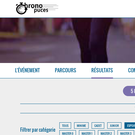
L'ÉVÉNEMENT
PARCOURS
RÉSULTATS
CO
5
TOUS
MINIME
CADET
JUNIOR
ESPOI
Filtrer par catégorie
MASTER 0
MASTER 1
MASTER 2
MASTER 3