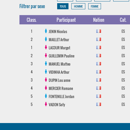
Filtrer par sexe
TOUS
HOMME
FEMME
Class.
Participant
Nation
Cat.
1
ES
JENIN
Nicolas
2
ES
MAILLET
Arthur
1
ES
LACOUR
Margot
2
ES
GUILLEMIN
Pauline
3
ES
MANUEL
Matteo
4
ES
VIDINHA
Arthur
3
ES
DUPIN
Lou anne
4
ES
MERCIER
Romane
5
ES
FONTENILLE
Jordan
5
ES
VADON
Sofy