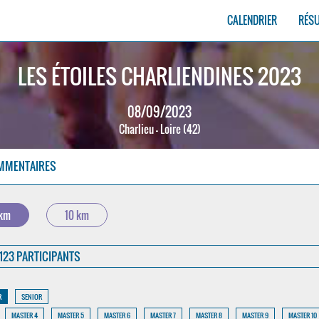
CALENDRIER
RÉS
LES ÉTOILES CHARLIENDINES 2023
08/09/2023
Charlieu - Loire (42)
MMENTAIRES
 km
10 km
123 PARTICIPANTS
R
SENIOR
MASTER 4
MASTER 5
MASTER 6
MASTER 7
MASTER 8
MASTER 9
MASTER 10