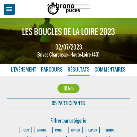
menu
LES BOUCLES DE LA LOIRE 2023
02/07/2023
Brives Charensac - Haute-Loire (43)
L'ÉVÉNEMENT
PARCOURS
RÉSULTATS
COMMENTAIRES
10 km
95 PARTICIPANTS
Filtrer par catégorie
TOUS
MINIME
CADET
JUNIOR
ESPOIR
SENIOR