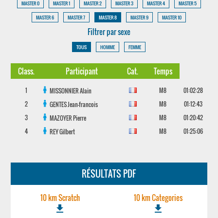
MASTER 0
MASTER 1
MASTER 2
MASTER 3
MASTER 4
MASTER 5
MASTER 6
MASTER 7
MASTER 8
MASTER 9
MASTER 10
Filtrer par sexe
TOUS
HOMME
FEMME
Class.
Participant
Cat.
Temps
1
M8
01:02:28
MISSONNIER
Alain
2
M8
01:12:43
GENTES
Jean-francois
3
M8
01:20:42
MAZOYER
Pierre
4
M8
01:25:06
REY
Gilbert
RÉSULTATS PDF
10 km Scratch
10 km Categories
file_download
file_download