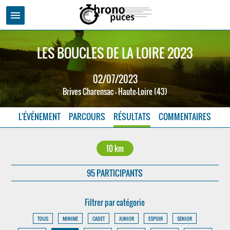
menu
LES BOUCLES DE LA LOIRE 2023
02/07/2023
Brives Charensac - Haute-Loire (43)
L'ÉVÉNEMENT
PARCOURS
RÉSULTATS
COMMENTAIRES
10 km
95 PARTICIPANTS
Filtrer par catégorie
TOUS
MINIME
CADET
JUNIOR
ESPOIR
SENIOR