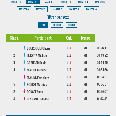
MASTER 0
MASTER 1
MASTER 2
MASTER 3
MASTER 4
MASTER 5
MASTER 6
MASTER 7
MASTER 8
MASTER 9
MASTER 10
Filtrer par sexe
TOUS
HOMME
FEMME
Class.
Participant
Cat.
Temps
1
M1
00:37:10
DUCROQUET
Olivier
2
M1
00:43:22
LUKETTA
Michael
3
M1
00:44:49
GRANGER
David
4
M1
00:54:56
MARTEL
Frederic
1
M1
00:54:57
MARTEL
Pascaline
5
M1
00:59:07
PONCET
Mathias
2
M1
00:59:07
PONCET
Anne
3
M1
01:03:33
PENNANT
Ludivine