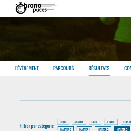
L'ÉVÉNEMENT
PARCOURS
RÉSULTATS
CO
TOUS
MINIME
CADET
JUNIOR
ESPOI
Filtrer par catégorie
MASTER 0
MASTER 1
MASTER 2
MASTER 3