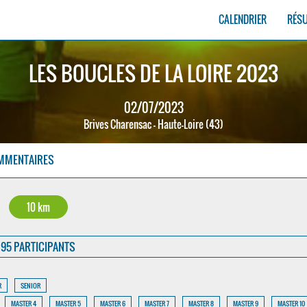
CALENDRIER
RÉS
LES BOUCLES DE LA LOIRE 2023
02/07/2023
Brives Charensac - Haute-Loire (43)
MMENTAIRES
10 km
95 PARTICIPANTS
R
SENIOR
MASTER 4
MASTER 5
MASTER 6
MASTER 7
MASTER 8
MASTER 9
MASTER 10