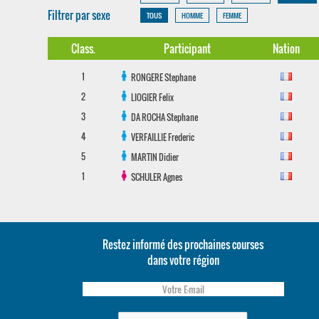
Filtrer par sexe
TOUS
HOMME
FEMME
Class.
Participant
Nation
1
RONGERE
Stephane
2
LIOGIER
Felix
3
DA ROCHA
Stephane
4
VERFAILLIE
Frederic
5
MARTIN
Didier
1
SCHULER
Agnes
Restez informé des prochaines courses
dans votre région