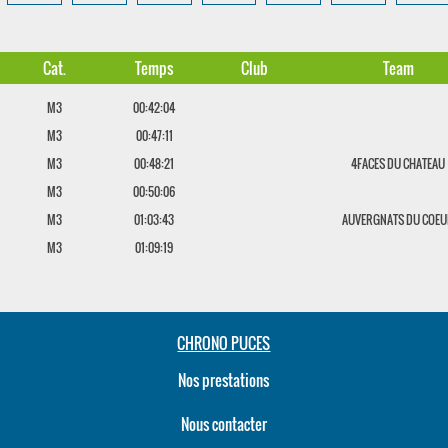
Cat.
Temps
Club
Team
M3
00:42:04
M3
00:47:11
M3
00:48:21
4FACES DU CHATEAU
M3
00:50:06
M3
01:03:43
AUVERGNATS DU COE
M3
01:09:19
CHRONO PUCES
Nos prestations
Nous contacter