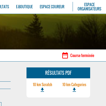
ESPACE
ULTATS
E-BOUTIQUE
ESPACE COUREUR
ORGANISATEURS
date_range
Course terminée
RÉSULTATS PDF
10 km Scratch
10 km Categories
file_download
file_download