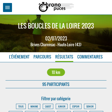
menu
LES BOUCLES DE LA LOIRE 2023
02/07/2023
Brives Charensac - Haute-Loire (43)
L'ÉVÉNEMENT
PARCOURS
RÉSULTATS
COMMENTAIRES
10 km
95 PARTICIPANTS
Filtrer par catégorie
TOUS
MINIME
CADET
JUNIOR
ESPOIR
SENIOR