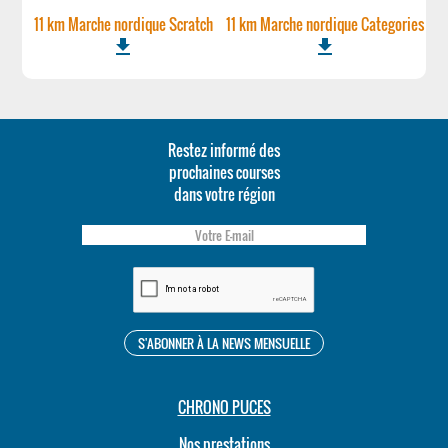
11 km Marche nordique Scratch
11 km Marche nordique Categories
file_download
file_download
Restez informé des
prochaines courses
dans votre région
CHRONO PUCES
Nos prestations