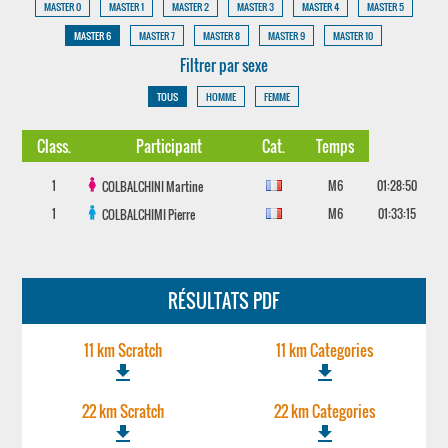
MASTER 0
MASTER 1
MASTER 2
MASTER 3
MASTER 4
MASTER 5
MASTER 6
MASTER 7
MASTER 8
MASTER 9
MASTER 10
Filtrer par sexe
TOUS
HOMME
FEMME
Class.
Participant
Cat.
Temps
1
M6
01:28:50
COLBALCHINI
Martine
1
M6
01:33:15
COLBALCHIMI
Pierre
RÉSULTATS PDF
11 km Scratch
11 km Categories
file_download
file_download
22 km Scratch
22 km Categories
file_download
file_download