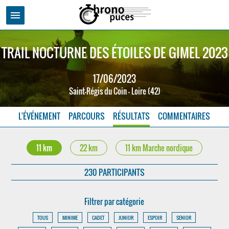
menu
TRAIL NOCTURNE DES ÉTOILES DE GIMEL 2023
17/06/2023
Saint-Régis du Coin - Loire (42)
L'ÉVÉNEMENT
PARCOURS
RÉSULTATS
COMMENTAIRES
11 km
22 km
11 km Marche nordique
230 PARTICIPANTS
Filtrer par catégorie
TOUS
MINIME
CADET
JUNIOR
ESPOIR
SENIOR