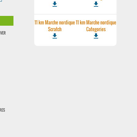
file_download
file_download
11 km Marche nordique
11 km Marche nordique
Scratch
Categories
IVER
file_download
file_download
URES