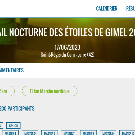
CALENDRIER
RÉS
IL NOCTURNE DES ÉTOILES DE GIMEL 
17/06/2023
Saint-Régis du Coin - Loire (42)
MMENTAIRES
2 km
11 km Marche nordique
230 PARTICIPANTS
R
SENIOR
MASTER 4
MASTER 5
MASTER 6
MASTER 7
MASTER 8
MASTER 9
MASTER 10