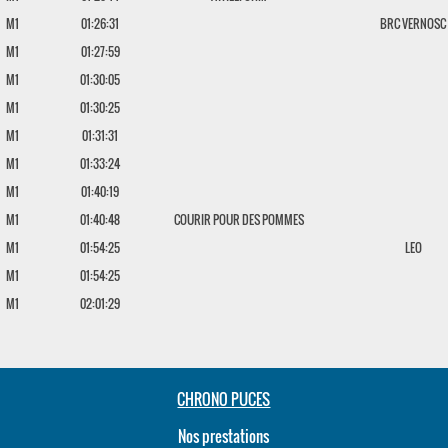
M1
01:26:31
BRC VERNOSC
M1
01:27:59
M1
01:30:05
M1
01:30:25
M1
01:31:31
M1
01:33:24
M1
01:40:19
M1
01:40:48
COURIR POUR DES POMMES
M1
01:54:25
LEO
M1
01:54:25
M1
02:01:29
CHRONO PUCES
Nos prestations