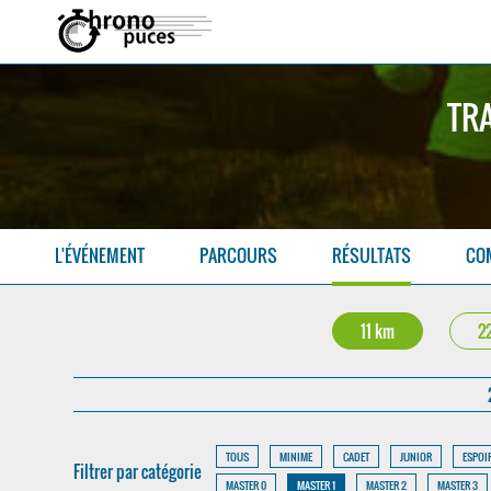
TRA
L'ÉVÉNEMENT
PARCOURS
RÉSULTATS
CO
11 km
2
TOUS
MINIME
CADET
JUNIOR
ESPOI
Filtrer par catégorie
MASTER 0
MASTER 1
MASTER 2
MASTER 3