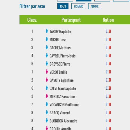
Filtrer par sexe
TOUS
HOMME
FEMME
Class.
Participant
Nation
1
TARDY
Baptiste
2
MICHEL
Jose
3
GACHE
Mathias
4
CAYREL
Pierre-louis
5
BREYSSE
Pierre
1
VEROT
Emilie
2
GAVOTY
Eglantine
6
CALVI
Jean-baptiste
3
MERLOZ
Pascaline
7
VOCANSON
Guillaume
8
BRACQ
Vincent
9
BLONDON
Alexandre
4
DROUIN
Armelle