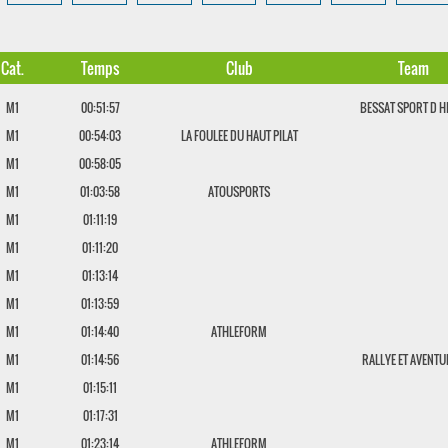
Cat.
Temps
Club
Team
M1
00:51:57
BESSAT SPORT D H
M1
00:54:03
LA FOULEE DU HAUT PILAT
M1
00:58:05
M1
01:03:58
ATOUSPORTS
M1
01:11:19
M1
01:11:20
M1
01:13:14
M1
01:13:59
M1
01:14:40
ATHLEFORM
M1
01:14:56
RALLYE ET AVENT
M1
01:15:11
M1
01:17:31
M1
01:23:14
ATHLEFORM