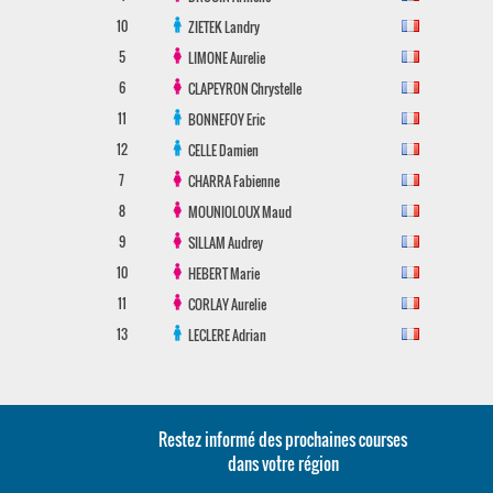
10
ZIETEK
Landry
5
LIMONE
Aurelie
6
CLAPEYRON
Chrystelle
11
BONNEFOY
Eric
12
CELLE
Damien
7
CHARRA
Fabienne
8
MOUNIOLOUX
Maud
9
SILLAM
Audrey
10
HEBERT
Marie
11
CORLAY
Aurelie
13
LECLERE
Adrian
Restez informé des prochaines courses
dans votre région