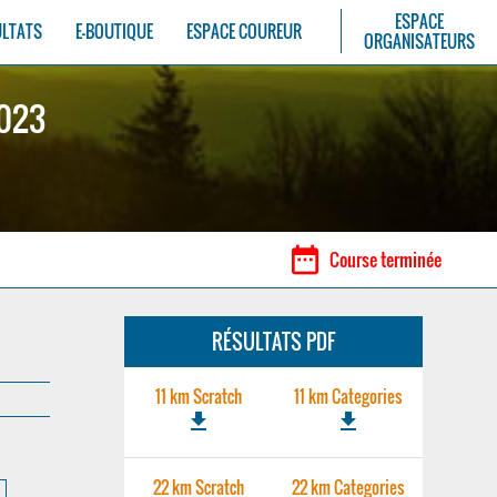
ESPACE
ULTATS
E-BOUTIQUE
ESPACE COUREUR
ORGANISATEURS
2023
date_range
Course terminée
RÉSULTATS PDF
11 km Scratch
11 km Categories
file_download
file_download
22 km Scratch
22 km Categories