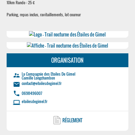
10km Rando : 25 €
Parking, repas inclus, ravitaillements, lot coureur
ORGANISATION
La Compagnie des Etoiles De Gimel
supervisor_account
Camille Longchambon
contact@etoilesdegimel.fr
email
phone
0698496007
etoilesdegimel.fr
laptop
RÉGLEMENT