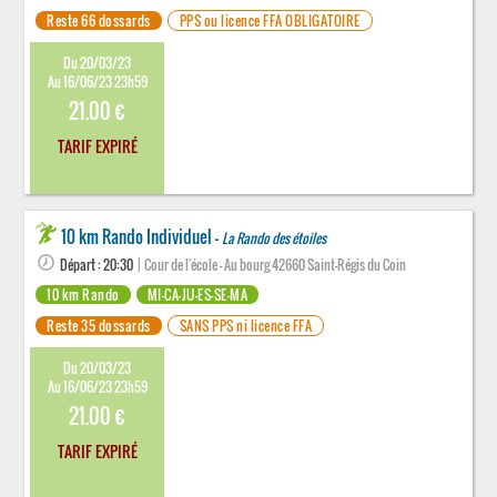
Reste 66 dossards
PPS ou licence FFA OBLIGATOIRE
Du 20/03/23
Au 16/06/23 23h59
21.00 €
TARIF EXPIRÉ
10 km Rando Individuel -
La Rando des étoiles
Départ : 20:30
| Cour de l'école - Au bourg 42660 Saint-Régis du Coin
10 km Rando
MI-CA-JU-ES-SE-MA
Reste 35 dossards
SANS PPS ni licence FFA
Du 20/03/23
Au 16/06/23 23h59
21.00 €
TARIF EXPIRÉ