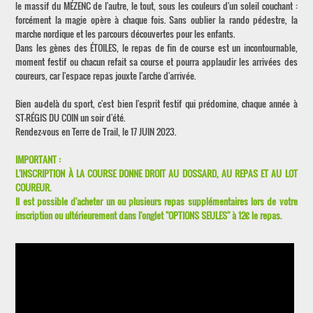
le massif du MÉZENC de l'autre, le tout, sous les couleurs d'un soleil couchant :
forcément la magie opère à chaque fois. Sans oublier la rando pédestre, la
marche nordique et les parcours découvertes pour les enfants.
Dans les gènes des ÉTOILES, le repas de fin de course est un incontournable,
moment festif ou chacun refait sa course et pourra applaudir les arrivées des
coureurs, car l'espace repas jouxte l'arche d'arrivée.
Bien au-delà du sport, c'est bien l'esprit festif qui prédomine, chaque année à
ST-RÉGIS DU COIN un soir d'été.
Rendez-vous en Terre de Trail, le 17 JUIN 2023.
IMPORTANT :
L'INSCRIPTION À LA COURSE DONNE DROIT AU DOSSARD, AU REPAS ET AU LOT
COUREUR.
Il est possible d'acheter un ou plusieurs repas supplémentaires lors de votre
inscription ou ultérieurement dans l'onglet "OPTIONS SEULES" à 12€ le repas.