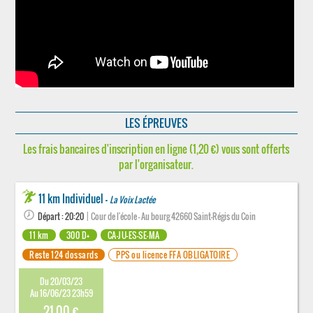
LES ÉPREUVES
Les frais bancaires d'inscription en ligne (1,20 €) vous sont offerts
par l'organisateur.
11 km Individuel -
La Voix Lactée
Départ : 20:20
| Cour de l'école - Au bourg 42660 Saint-Régis du Coin
11 km
300 D+
CA-JU-ES-SE-MA
Reste 124 dossards
PPS ou licence FFA OBLIGATOIRE
Du 20/03/23
Au 16/06/23 23h59
21.00 €