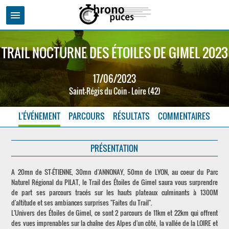
menu
TRAIL NOCTURNE DES ÉTOILES DE GIMEL 2023
17/06/2023
Saint-Régis du Coin - Loire (42)
L'ÉVÉNEMENT
PARCOURS
RÉSULTATS
COMMENTAIRES
PRÉSENTATION
A 20mn de ST-ÉTIENNE, 30mn d'ANNONAY, 50mn de LYON, au coeur du Parc
Naturel Régional du PILAT, le Trail des Étoiles de Gimel saura vous surprendre
de part ses parcours tracés sur les hauts plateaux culminants à 1300M
d'altitude et ses ambiances surprises "Faites du Trail".
L'Univers des Étoiles de Gimel, ce sont 2 parcours de 11km et 22km qui offrent
des vues imprenables sur la chaîne des Alpes d'un côté, la vallée de la LOIRE et