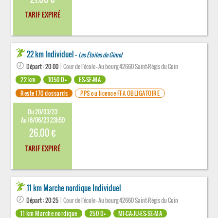
TARIF EXPIRÉ
22 km Individuel -
Les Étoiles de Gimel
Départ : 20:00
| Cour de l'école - Au bourg 42660 Saint-Régis du Coin
22 km
1050 D+
ES-SE-MA
Reste 170 dossards
PPS ou licence FFA OBLIGATOIRE
Du 20/03/23
Au 16/06/23 23h59
26.00 €
TARIF EXPIRÉ
11 km Marche nordique Individuel
Départ : 20:25
| Cour de l'école - Au bourg 42660 Saint-Régis du Coin
11 km Marche nordique
250 D+
MI-CA-JU-ES-SE-MA