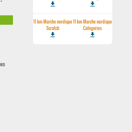
file_download
file_download
11 km Marche nordique
11 km Marche nordique
Scratch
Categories
file_download
file_download
TORD