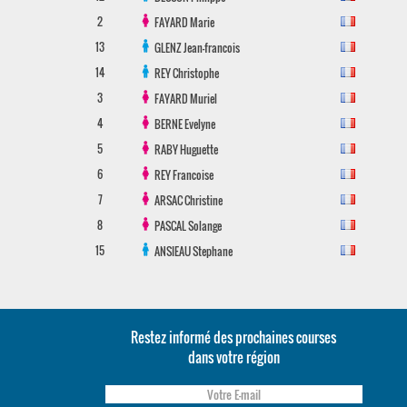
2
FAYARD
Marie
13
GLENZ
Jean-francois
14
REY
Christophe
3
FAYARD
Muriel
4
BERNE
Evelyne
5
RABY
Huguette
6
REY
Francoise
7
ARSAC
Christine
8
PASCAL
Solange
15
ANSIEAU
Stephane
Restez informé des prochaines courses
dans votre région