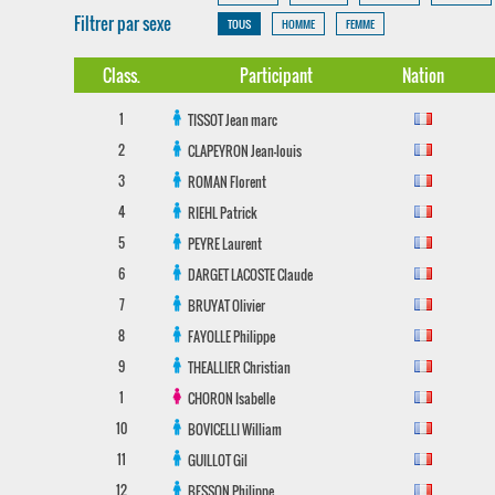
Filtrer par sexe
TOUS
HOMME
FEMME
Class.
Participant
Nation
1
TISSOT
Jean marc
2
CLAPEYRON
Jean-louis
3
ROMAN
Florent
4
RIEHL
Patrick
5
PEYRE
Laurent
6
DARGET LACOSTE
Claude
7
BRUYAT
Olivier
8
FAYOLLE
Philippe
9
THEALLIER
Christian
1
CHORON
Isabelle
10
BOVICELLI
William
11
GUILLOT
Gil
12
BESSON
Philippe