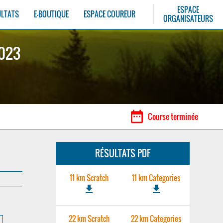
ESPACE
ULTATS
E-BOUTIQUE
ESPACE COUREUR
ORGANISATEURS
2023
date_range
Course terminée
RÉSULTATS PDF
11 km Scratch
11 km Categories
file_download
file_download
22 km Scratch
22 km Categories