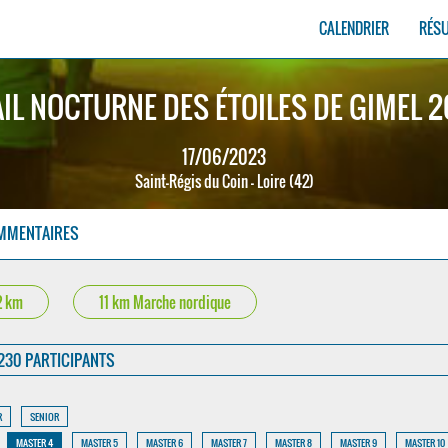
CALENDRIER
RÉS
IL NOCTURNE DES ÉTOILES DE GIMEL 
17/06/2023
Saint-Régis du Coin - Loire (42)
MMENTAIRES
2 km
11 km Marche nordique
230 PARTICIPANTS
R
SENIOR
MASTER 4
MASTER 5
MASTER 6
MASTER 7
MASTER 8
MASTER 9
MASTER 10