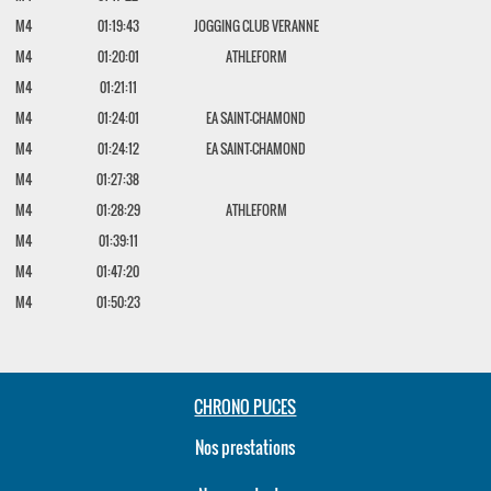
M4
01:19:43
JOGGING CLUB VERANNE
M4
01:20:01
ATHLEFORM
M4
01:21:11
M4
01:24:01
EA SAINT-CHAMOND
M4
01:24:12
EA SAINT-CHAMOND
M4
01:27:38
M4
01:28:29
ATHLEFORM
M4
01:39:11
M4
01:47:20
M4
01:50:23
CHRONO PUCES
Nos prestations