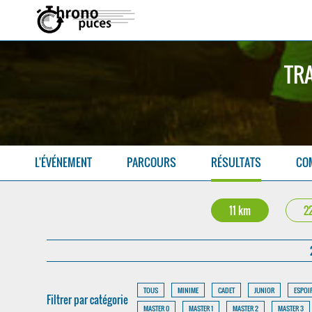
TRA
L'ÉVÉNEMENT
PARCOURS
RÉSULTATS
CO
11 km
2
TOUS
MINIME
CADET
JUNIOR
ESPOI
Filtrer par catégorie
MASTER 0
MASTER 1
MASTER 2
MASTER 3