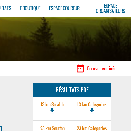
ESPACE
ULTATS
E-BOUTIQUE
ESPACE COUREUR
ORGANISATEURS
date_range
Course terminée
RÉSULTATS PDF
13 km Scratch
13 km Categories
file_download
file_download
23 km Scratch
23 km Categories