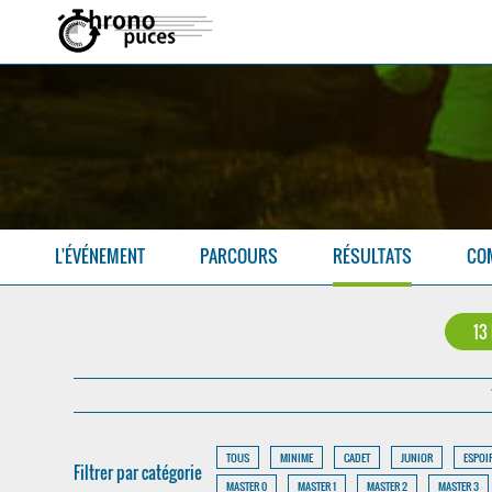
L'ÉVÉNEMENT
PARCOURS
RÉSULTATS
CO
13
TOUS
MINIME
CADET
JUNIOR
ESPOI
Filtrer par catégorie
MASTER 0
MASTER 1
MASTER 2
MASTER 3