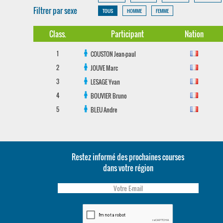
Filtrer par sexe
TOUS
HOMME
FEMME
Class.
Participant
Nation
1
COUSTON
Jean-paul
2
JOUVE
Marc
3
LESAGE
Yvan
4
BOUVIER
Bruno
5
BLEU
Andre
Restez informé des prochaines courses
dans votre région