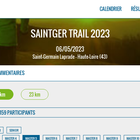
CALENDRIER
RÉS
SAINTGER TRAIL 2023
06/05/2023
Saint-Germain Laprade - Haute-Loire (43)
MMENTAIRES
 km
23 km
159 PARTICIPANTS
R
SENIOR
MASTER 4
MASTER 5
MASTER 6
MASTER 7
MASTER 8
MASTER 9
MASTER 10