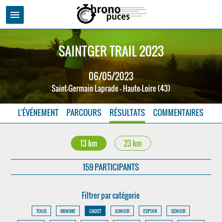
menu
SAINTGER TRAIL 2023
06/05/2023
Saint-Germain Laprade - Haute-Loire (43)
L'ÉVÉNEMENT
PARCOURS
RÉSULTATS
COMMENTAIRES
13 km
23 km
159 PARTICIPANTS
Filtrer par catégorie
TOUS
MINIME
CADET
JUNIOR
ESPOIR
SENIOR