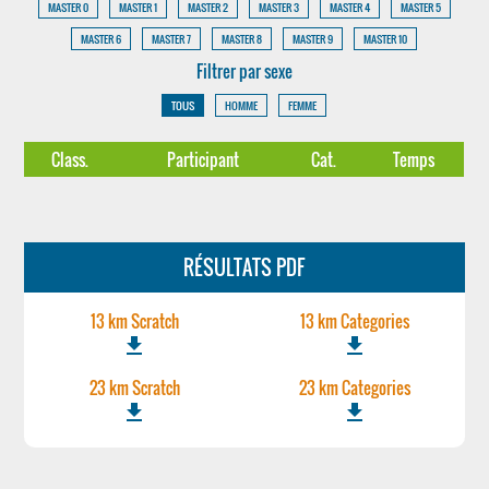
MASTER 0
MASTER 1
MASTER 2
MASTER 3
MASTER 4
MASTER 5
MASTER 6
MASTER 7
MASTER 8
MASTER 9
MASTER 10
Filtrer par sexe
TOUS
HOMME
FEMME
Class.
Participant
Cat.
Temps
RÉSULTATS PDF
13 km Scratch
13 km Categories
file_download
file_download
23 km Scratch
23 km Categories
file_download
file_download