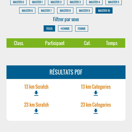
MASTER 0
MASTER 1
MASTER 2
MASTER 3
MASTER 4
MASTER 5
MASTER 6
MASTER 7
MASTER 8
MASTER 9
MASTER 10
Filtrer par sexe
TOUS
HOMME
FEMME
Class.
Participant
Cat.
Temps
RÉSULTATS PDF
13 km Scratch
13 km Categories
file_download
file_download
23 km Scratch
23 km Categories
file_download
file_download