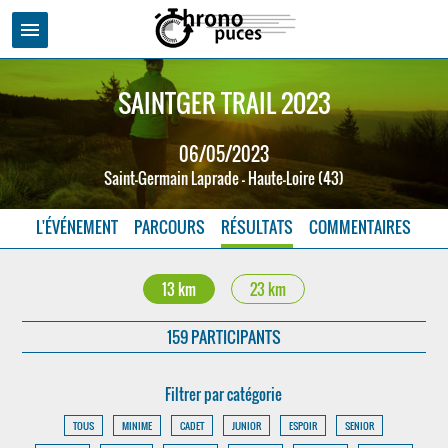
menu
SAINTGER TRAIL 2023
06/05/2023
Saint-Germain Laprade - Haute-Loire (43)
L'ÉVÉNEMENT
PARCOURS
RÉSULTATS
COMMENTAIRES
13 km
23 km
159 PARTICIPANTS
Filtrer par catégorie
TOUS
MINIME
CADET
JUNIOR
ESPOIR
SENIOR