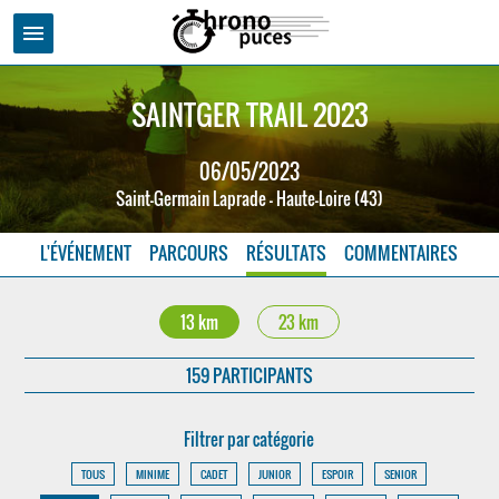
menu
SAINTGER TRAIL 2023
06/05/2023
Saint-Germain Laprade - Haute-Loire (43)
L'ÉVÉNEMENT
PARCOURS
RÉSULTATS
COMMENTAIRES
13 km
23 km
159 PARTICIPANTS
Filtrer par catégorie
TOUS
MINIME
CADET
JUNIOR
ESPOIR
SENIOR