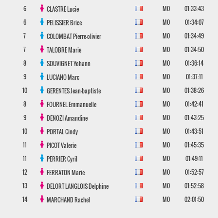
6
M0
01:33:43
CLASTRE
Lucie
6
M0
01:34:07
PELISSIER
Brice
7
M0
01:34:49
COLOMBAT
Pierre-olivier
7
M0
01:34:50
TALOBRE
Marie
8
M0
01:36:14
SOUVIGNET
Yohann
9
M0
01:37:11
LUCIANO
Marc
10
M0
01:38:26
GERENTES
Jean-baptiste
8
M0
01:42:41
FOURNEL
Emmanuelle
9
M0
01:43:25
DENOZI
Amandine
10
M0
01:43:51
PORTAL
Cindy
11
M0
01:45:35
PICOT
Valerie
11
M0
01:49:11
PERRIER
Cyril
12
M0
01:52:57
FERRATON
Marie
13
M0
01:52:58
DELORT LANGLOIS
Delphine
14
M0
02:01:50
MARCHAND
Rachel