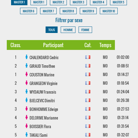
MASTER 1
MASTER 1
MASTER 2
MASTER 3
MASTER 4
MASTER 5
MASTER 6
MASTER 7
MASTER 8
MASTER 9
MASTER 10
Filtrer par sexe
TOUS
HOMME
FEMME
Class.
Participant
Cat.
Temps
1
M0
01:02:00
CHALENDARD
Cedric
2
M0
01:08:51
GIRAUD
Timothee
1
M0
01:14:27
COUSTON
Marine
2
M0
01:18:54
GRANGEON
Virginie
3
M0
01:24:04
WYDAUW
Francois
4
M0
01:26:38
BJELCEVIC
Dimitri
3
M0
01:27:53
BONHOMME
Edwige
4
M0
01:31:14
DELORME
Marianne
5
M0
01:31:54
BOISSIER
Flora
5
M0
01:32:07
TAKALI
Sami