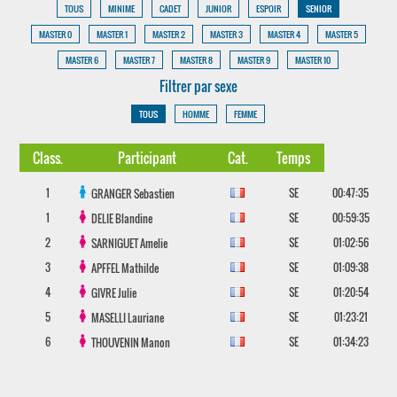
TOUS
MINIME
CADET
JUNIOR
ESPOIR
SENIOR
MASTER 0
MASTER 1
MASTER 2
MASTER 3
MASTER 4
MASTER 5
MASTER 6
MASTER 7
MASTER 8
MASTER 9
MASTER 10
Filtrer par sexe
TOUS
HOMME
FEMME
Class.
Participant
Cat.
Temps
1
SE
00:47:35
GRANGER
Sebastien
1
SE
00:59:35
DELIE
Blandine
2
SE
01:02:56
SARNIGUET
Amelie
3
SE
01:09:38
APFFEL
Mathilde
4
SE
01:20:54
GIVRE
Julie
5
SE
01:23:21
MASELLI
Lauriane
6
SE
01:34:23
THOUVENIN
Manon