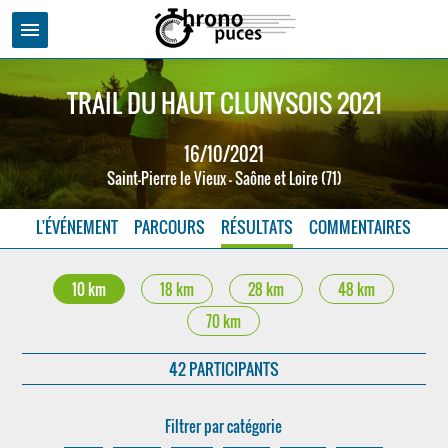
menu
TRAIL DU HAUT CLUNYSOIS 2021
16/10/2021
Saint-Pierre le Vieux - Saône et Loire (71)
L'ÉVÉNEMENT
PARCOURS
RÉSULTATS
COMMENTAIRES
10 km
18 km
28 km
48 km
70 km
42 PARTICIPANTS
Filtrer par catégorie