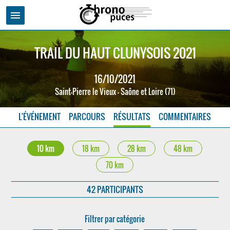
menu
TRAIL DU HAUT CLUNYSOIS 2021
16/10/2021
Saint-Pierre le Vieux - Saône et Loire (71)
L'ÉVÉNEMENT
PARCOURS
RÉSULTATS
COMMENTAIRES
10 km
18 km
28 km
48 km
70 km
42 PARTICIPANTS
Filtrer par catégorie