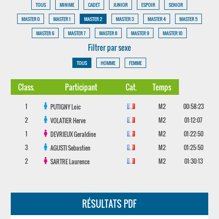
TOUS
MINIME
CADET
JUNIOR
ESPOIR
SENIOR
MASTER 0
MASTER 1
MASTER 2
MASTER 3
MASTER 4
MASTER 5
MASTER 6
MASTER 7
MASTER 8
MASTER 9
MASTER 10
Filtrer par sexe
TOUS
HOMME
FEMME
Class.
Participant
Cat.
Temps
1
M2
00:58:23
PUTIGNY
Loic
2
M2
01:12:07
VOLATIER
Herve
1
M2
01:22:50
DEVRIEUX
Geraldine
3
M2
01:25:50
AGUSTI
Sebastien
2
M2
01:30:13
SARTRE
Laurence
RÉSULTATS PDF