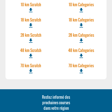
10 km Scratch
10 km Categories
file_download
file_download
18 km Scratch
18 km Categories
file_download
file_download
28 km Scratch
28 km Categories
file_download
file_download
48 km Scratch
48 km Categories
file_download
file_download
70 km Scratch
70 km Categories
file_download
file_download
Restez informé des
prochaines courses
dans votre région