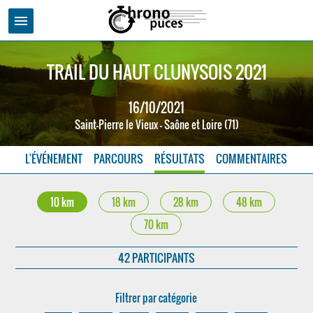
menu
TRAIL DU HAUT CLUNYSOIS 2021
16/10/2021
Saint-Pierre le Vieux - Saône et Loire (71)
L'ÉVÉNEMENT
PARCOURS
RÉSULTATS
COMMENTAIRES
10 km
18 km
28 km
48 km
70 km
42 PARTICIPANTS
Filtrer par catégorie