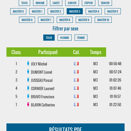
TOUS
MINIME
CADET
JUNIOR
ESPOIR
SENIOR
MASTER 0
MASTER 1
MASTER 2
MASTER 3
MASTER 4
MASTER 5
MASTER 6
MASTER 7
MASTER 8
MASTER 9
MASTER 10
Filtrer par sexe
TOUS
HOMME
FEMME
Class.
Participant
Cat.
Temps
1
M3
00:50:48
JOLY
Michel
2
M3
00:57:24
DUMONT
Lionel
3
M3
01:02:26
JUSSEAU
Pascal
4
M3
01:07:46
CORNIER
Laurent
5
M3
01:16:57
BRAVO
Francisco
1
M3
01:22:50
BLAVIN
Catherine
RÉSULTATS PDF