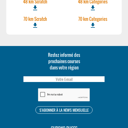
48 km Scratch
48 km Categories
file_download
file_download
70 km Scratch
70 km Categories
file_download
file_download
Restez informé des
prochaines courses
dans votre région