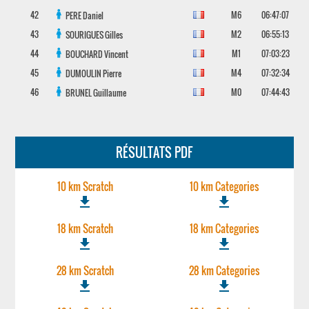
42
M6
06:47:07
PERE
Daniel
43
M2
06:55:13
SOURIGUES
Gilles
44
M1
07:03:23
BOUCHARD
Vincent
45
M4
07:32:34
DUMOULIN
Pierre
46
M0
07:44:43
BRUNEL
Guillaume
RÉSULTATS PDF
10 km Scratch
10 km Categories
file_download
file_download
18 km Scratch
18 km Categories
file_download
file_download
28 km Scratch
28 km Categories
file_download
file_download