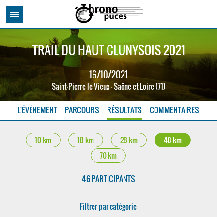
menu
TRAIL DU HAUT CLUNYSOIS 2021
16/10/2021
Saint-Pierre le Vieux - Saône et Loire (71)
L'ÉVÉNEMENT
PARCOURS
RÉSULTATS
COMMENTAIRES
10 km
18 km
28 km
48 km
70 km
46 PARTICIPANTS
Filtrer par catégorie