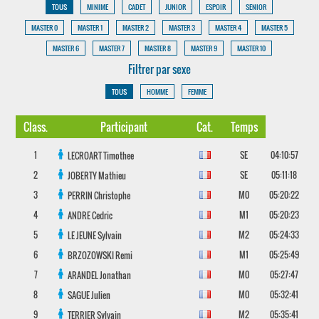
TOUS
MINIME
CADET
JUNIOR
ESPOIR
SENIOR
MASTER 0
MASTER 1
MASTER 2
MASTER 3
MASTER 4
MASTER 5
MASTER 6
MASTER 7
MASTER 8
MASTER 9
MASTER 10
Filtrer par sexe
TOUS
HOMME
FEMME
Class.
Participant
Cat.
Temps
1
SE
04:10:57
LECROART
Timothee
2
SE
05:11:18
JOBERTY
Mathieu
3
M0
05:20:22
PERRIN
Christophe
4
M1
05:20:23
ANDRE
Cedric
5
M2
05:24:33
LE JEUNE
Sylvain
6
M1
05:25:49
BRZOZOWSKI
Remi
7
M0
05:27:47
ARANDEL
Jonathan
8
M0
05:32:41
SAGUE
Julien
9
M2
05:35:41
TERRIER
Sylvain