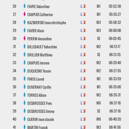
26
M1
05:52:38
FAVRE
Sebastien
27
M1
05:55:27
CHAPUIS
Catherine
28
M3
05:58:32
KAZMIERSKI
Jean-christophe
29
M3
06:00:08
FAVIER
Alain
30
SE
06:02:45
PERRIN
Amandine
31
M2
06:13:17
BILLEBAULT
Sebastien
32
SE
06:13:35
DRILLIEN
Matthieu
33
M2
06:20:40
CHAPUIS
Jerome
34
M2
06:27:55
DUQUESNE
Yoann
35
M1
06:33:59
PARIS
Lionel
36
M1
06:35:00
DUVERNAY
Cyrille
37
M2
06:35:31
TORRES
Alban
38
M6
06:37:18
DESBROSSES
Yves
39
SE
06:37:18
DESBROSSES
Jimmy
40
M6
06:40:20
GUERIN
Jean-claude
41
M3
06:41:56
MARTIN
Franck