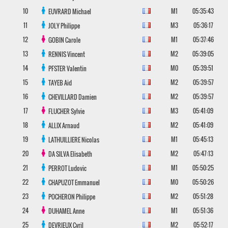
10
M1
05:35:43
EUVRARD
Michael
11
M3
05:36:17
JOLY
Philippe
12
M1
05:37:46
GOBIN
Carole
13
M2
05:39:05
RENNIS
Vincent
14
M0
05:39:51
PFSTER
Valentin
15
M2
05:39:57
TAYEB
Aid
16
M2
05:39:57
CHEVILLARD
Damien
17
M3
05:41:09
FLUCHER
Sylvie
18
M2
05:41:09
ALLIX
Arnaud
19
M1
05:45:13
LATHUILLIERE
Nicolas
20
M2
05:47:13
DA SILVA
Elisabeth
21
M1
05:50:25
PERROT
Ludovic
22
M0
05:50:26
CHAPUZOT
Emmanuel
23
M2
05:51:28
POCHERON
Philippe
24
M1
05:51:36
DUHAMEL
Anne
25
M2
05:52:17
DEVRIEUX
Cyril