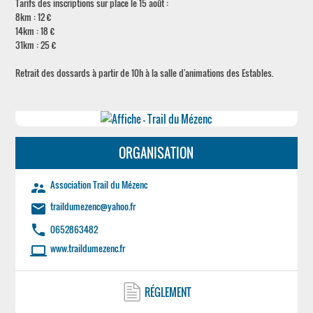
Tarifs des inscriptions sur place le 15 août :
8km : 12 €
14km : 18 €
31km : 25 €
Retrait des dossards à partir de 10h à la salle d'animations des Estables.
ORGANISATION
Association Trail du Mézenc
supervisor_account
traildumezenc@yahoo.fr
email
phone
0652863482
www.traildumezenc.fr
laptop
RÉGLEMENT