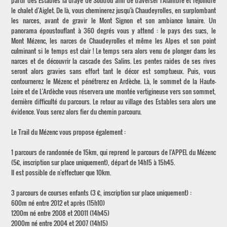
partir des Estables la draye de Soutrou afin de traverser l'Alambre et rejoindre
le chalet d'Aiglet. De là, vous cheminerez jusqu'à Chaudeyrolles, en surplombant
les narces, avant de gravir le Mont Signon et son ambiance lunaire. Un
panorama époustouflant à 360 degrés vous y attend : le pays des sucs, le
Mont Mézenc, les narces de Chaudeyrolles et même les Alpes et son point
culminant si le temps est clair ! Le temps sera alors venu de plonger dans les
narces et de découvrir la cascade des Salins. Les pentes raides de ses rives
seront alors gravies sans effort tant le décor est somptueux. Puis, vous
contournerez le Mézenc et pénétrerez en Ardèche. Là, le sommet de la Haute-
Loire et de L'Ardèche vous réservera une montée vertigineuse vers son sommet,
dernière difficulté du parcours. Le retour au village des Estables sera alors une
évidence. Vous serez alors fier du chemin parcouru.
Le Trail du Mézenc vous propose également :
1 parcours de randonnée de 15km, qui reprend le parcours de l'APPEL du Mézenc
(5€, inscription sur place uniquement), départ de 14h15 à 15h45.
Il est possible de n'effectuer que 10km.
3 parcours de courses enfants (3 €, inscription sur place uniquement) :
600m né entre 2012 et après (15h10)
1200m né entre 2008 et 20011 (14h45)
2000m né entre 2004 et 2007 (14h15)