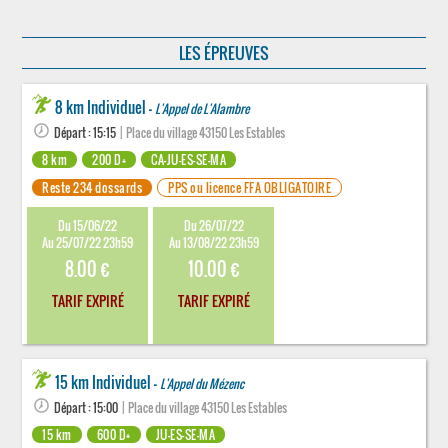
LES ÉPREUVES
8 km Individuel -
L'Appel de L'Alambre
Départ : 15:15
| Place du village 43150 Les Estables
8 km
200 D+
CA-JU-ES-SE-MA
Reste 234 dossards
PPS ou licence FFA OBLIGATOIRE
Du 15/06/22
Du 26/07/22
Au 25/07/22 23h59
Au 13/08/22 23h59
8.00 €
10.00 €
TARIF EXPIRÉ
TARIF EXPIRÉ
15 km Individuel -
L'Appel du Mézenc
Départ : 15:00
| Place du village 43150 Les Estables
15 km
600 D+
JU-ES-SE-MA