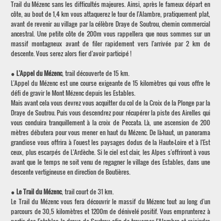
Trail du Mézenc sans les difficultés majeures. Ainsi, après le fameux départ en
côte, au bout de 1,4 km vous attaquerez le tour de l'Alambre, pratiquement plat,
avant de revenir au village par la célèbre Draye de Soutrou, chemin commercial
ancestral. Une petite côte de 200m vous rappellera que nous sommes sur un
massif montagneux avant de filer rapidement vers l'arrivée par 2 km de
descente. Vous serez alors fier d'avoir participé !
●
L'Appel du Mézenc
, trail découverte de 15 km.
L'Appel du Mézenc est une course exigeante de 15 kilomètres qui vous offre le
défi de gravir le Mont Mézenc depuis les Estables.
Mais avant cela vous devrez vous acquitter du col de la Croix de la Plonge par la
Draye de Soutrou. Puis vous descendrez pour récupérer la piste des Airelles qui
vous conduira tranquillement à la croix de Peccata. Là, une ascension de 200
mètres débutera pour vous mener en haut du Mézenc. De là-haut, un panorama
grandiose vous offrira à l'ouest les paysages dodus de la Haute-Loire et à l'Est
ceux, plus escarpés de L'Ardèche. Si le ciel est clair, les Alpes s'offriront à vous
avant que le temps ne soit venu de regagner le village des Estables, dans une
descente vertigineuse en direction de Boutières.
●
Le Trail du Mézenc
, trail court de 31 km.
Le Trail du Mézenc vous fera découvrir le massif du Mézenc tout au long d'un
parcours de 30,5 kilomètres et 1200m de dénivelé positif. Vous emprunterez à