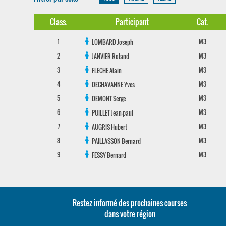
Class.
Participant
Cat.
1
M3
LOMBARD
Joseph
2
M3
JANVIER
Roland
3
M3
FLECHE
Alain
4
M3
DECHAVANNE
Yves
5
M3
DEMONT
Serge
6
M3
PUILLET
Jean-paul
7
M3
AUGRIS
Hubert
8
M3
PAILLASSON
Bernard
9
M3
FESSY
Bernard
Restez informé des prochaines courses
dans votre région