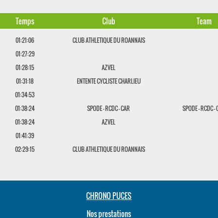
Temps
Club
Team
01:21:06
CLUB ATHLETIQUE DU ROANNAIS
01:27:29
01:28:15
AZVEL
01:31:18
ENTENTE CYCLISTE CHARLIEU
01:34:53
01:38:24
SPODE - RCDC - CAR
SPODE - RCDC -
01:38:24
AZVEL
01:41:39
02:29:15
CLUB ATHLETIQUE DU ROANNAIS
CHRONO PUCES
Nos prestations