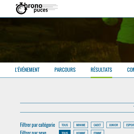
L'ÉVÉNEMENT
PARCOURS
RÉSULTATS
CO
Filtrer par catégorie
TOUS
MINIME
CADET
JUNIOR
ESPOI
Filtrer par sexe
TOUS
HOMME
FEMME