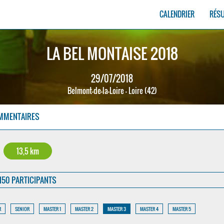
CALENDRIER
RÉS
LA BEL MONTAISE 2018
29/07/2018
Belmont-de-la-Loire - Loire (42)
MMENTAIRES
13,5 km
150 PARTICIPANTS
R
SENIOR
MASTER 1
MASTER 2
MASTER 3
MASTER 4
MASTER 5