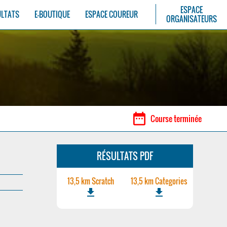
ESPACE
ULTATS
E-BOUTIQUE
ESPACE COUREUR
ORGANISATEURS
date_range
Course terminée
RÉSULTATS PDF
13,5 km Scratch
13,5 km Categories
file_download
file_download