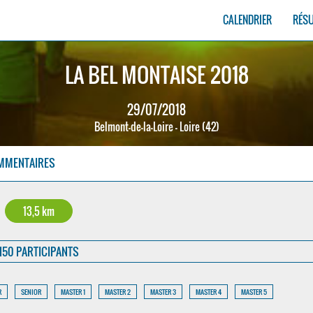
CALENDRIER
RÉS
LA BEL MONTAISE 2018
29/07/2018
Belmont-de-la-Loire - Loire (42)
MMENTAIRES
13,5 km
150 PARTICIPANTS
R
SENIOR
MASTER 1
MASTER 2
MASTER 3
MASTER 4
MASTER 5