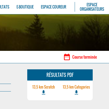
ESPACE
ULTATS
E-BOUTIQUE
ESPACE COUREUR
ORGANISATEURS
date_range
Course terminée
RÉSULTATS PDF
13,5 km Scratch
13,5 km Categories
file_download
file_download