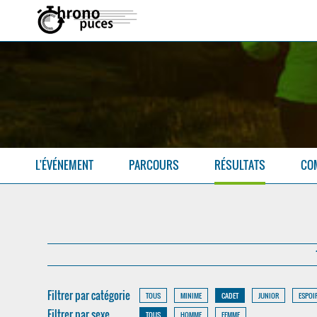
L'ÉVÉNEMENT
PARCOURS
RÉSULTATS
CO
Filtrer par catégorie
TOUS
MINIME
CADET
JUNIOR
ESPOI
Filtrer par sexe
TOUS
HOMME
FEMME