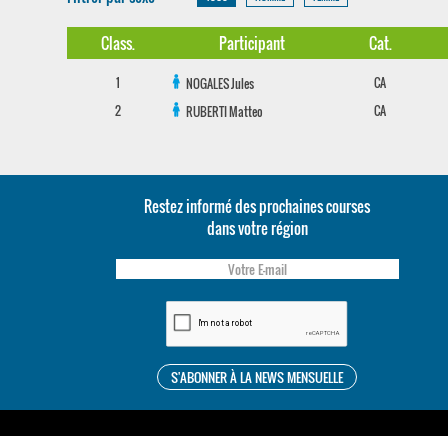
Class.
Participant
Cat.
1
CA
NOGALES
Jules
2
CA
RUBERTI
Matteo
Restez informé des prochaines courses
dans votre région