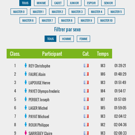
TOUS
MINIME
CADET
JUNIOR
ESPOIR
SENIOR
MASTER 0
MASTER 1
MASTER 2
MASTER 3
MASTER 4
MASTER 5
MASTER 6
MASTER 7
MASTER 8
MASTER 9
MASTER 10
Filtrer par sexe
TOUS
HOMME
FEMME
Class.
Participant
Cat.
Temps
1
M3
01:39:21
REY
Christophe
2
M6
01:48:29
FAURE
Alain
3
M3
01:51:49
LAPOUGE
Herve
4
M4
01:54:17
PAYET
Olymps-frederic
5
M7
01:57:09
PERBET
Joseph
6
M5
01:59:05
LAGER
Michel
7
M3
02:04:12
PAYAT
Michael
8
M2
02:04:36
ROUX
Philippe
9
M3
02:08:33
SARREBEY
Claire