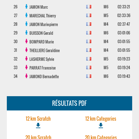
26
M6
02:33:21
JAMON
Marc
27
M5
02:33:36
MARECHAL
Thierry
28
M4
02:37:47
JAMON
Marie-pierre
29
M6
03:01:06
BUISSON
Gerald
30
M4
03:01:55
BOMPARD
Marie
31
M4
03:01:55
THEILLIERE
Geraldine
32
M5
03:19:23
LASHERME
Sylvie
33
M5
03:19:24
PARRAT
Francoise
34
M6
03:19:43
JAMOND
Bernadette
RÉSULTATS PDF
12 km Scratch
12 km Categories
file_download
file_download
20 km Scratch
20 km Categories