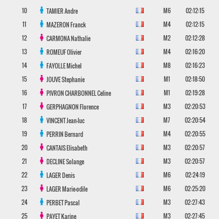
10
M6
02:12:15
TAMIER
Andre
11
M4
02:12:15
MAZERON
Franck
12
M2
02:12:28
CARMONA
Nathalie
13
M4
02:16:20
ROMEUF
Olivier
14
M8
02:16:23
FAYOLLE
Michel
15
M1
02:18:50
JOUVE
Stephanie
16
M1
02:19:28
PIVRON CHARBONNEL
Celine
17
M3
02:20:53
GERPHAGNON
Florence
18
M7
02:20:54
VINCENT
Jean-luc
19
M4
02:20:55
PERRIN
Bernard
20
M3
02:20:57
CANTAIS
Elisabeth
21
M3
02:20:57
DECLINE
Solange
22
M6
02:24:19
LAGER
Denis
23
M6
02:25:20
LAGER
Marie-odile
24
M3
02:27:43
PERBET
Pascal
25
M3
02:27:45
PAYET
Karine