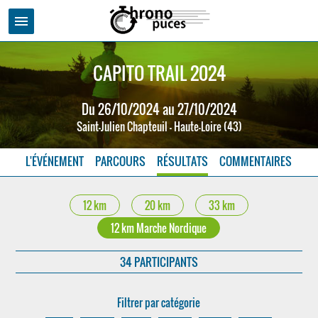
menu
CAPITO TRAIL 2024
Du 26/10/2024 au 27/10/2024
Saint-Julien Chapteuil - Haute-Loire (43)
L'ÉVÉNEMENT
PARCOURS
RÉSULTATS
COMMENTAIRES
12 km
20 km
33 km
12 km Marche Nordique
34 PARTICIPANTS
Filtrer par catégorie