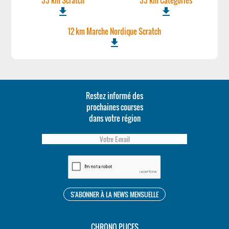
33 km Scratch
33 km Categories
file_download
file_download
12 km Marche Nordique Scratch
file_download
Restez informé des
prochaines courses
dans votre région
CHRONO PUCES