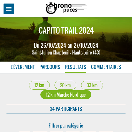
menu
CAPITO TRAIL 2024
Du 26/10/2024 au 27/10/2024
Saint-Julien Chapteuil - Haute-Loire (43)
L'ÉVÉNEMENT
PARCOURS
RÉSULTATS
COMMENTAIRES
12 km
20 km
33 km
12 km Marche Nordique
34 PARTICIPANTS
Filtrer par catégorie