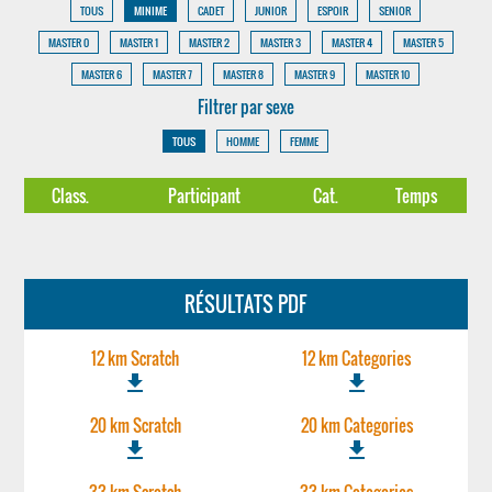
TOUS
MINIME
CADET
JUNIOR
ESPOIR
SENIOR
MASTER 0
MASTER 1
MASTER 2
MASTER 3
MASTER 4
MASTER 5
MASTER 6
MASTER 7
MASTER 8
MASTER 9
MASTER 10
Filtrer par sexe
TOUS
HOMME
FEMME
Class.
Participant
Cat.
Temps
RÉSULTATS PDF
12 km Scratch
12 km Categories
file_download
file_download
20 km Scratch
20 km Categories
file_download
file_download