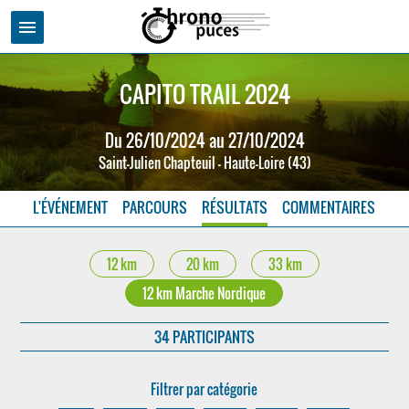
menu
CAPITO TRAIL 2024
Du 26/10/2024 au 27/10/2024
Saint-Julien Chapteuil - Haute-Loire (43)
L'ÉVÉNEMENT
PARCOURS
RÉSULTATS
COMMENTAIRES
12 km
20 km
33 km
12 km Marche Nordique
34 PARTICIPANTS
Filtrer par catégorie