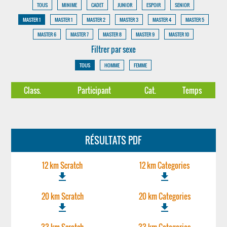
TOUS
MINIME
CADET
JUNIOR
ESPOIR
SENIOR
MASTER 1
MASTER 1
MASTER 2
MASTER 3
MASTER 4
MASTER 5
MASTER 6
MASTER 7
MASTER 8
MASTER 9
MASTER 10
Filtrer par sexe
TOUS
HOMME
FEMME
Class.
Participant
Cat.
Temps
RÉSULTATS PDF
12 km Scratch
12 km Categories
file_download
file_download
20 km Scratch
20 km Categories
file_download
file_download