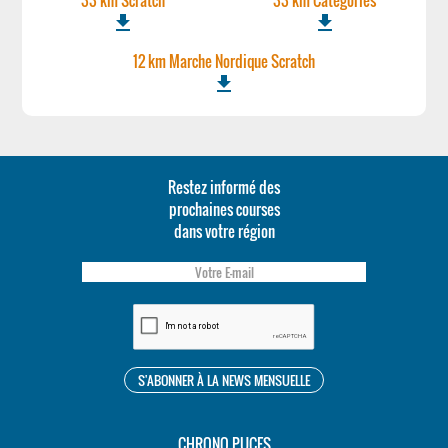
33 km Scratch
33 km Categories
file_download
file_download
12 km Marche Nordique Scratch
file_download
Restez informé des
prochaines courses
dans votre région
CHRONO PUCES