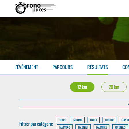
L'ÉVÉNEMENT
PARCOURS
RÉSULTATS
CO
12 km
20 km
TOUS
MINIME
CADET
JUNIOR
ESPOI
Filtrer par catégorie
MASTER 0
MASTER 1
MASTER 2
MASTER 3