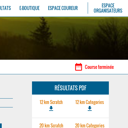
ESPACE
ULTATS
E-BOUTIQUE
ESPACE COUREUR
ORGANISATEURS
date_range
Course terminée
RÉSULTATS PDF
12 km Scratch
12 km Categories
file_download
file_download
20 km Scratch
20 km Categories