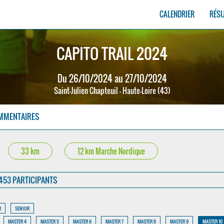
CALENDRIER
RÉS
CAPITO TRAIL 2024
Du 26/10/2024 au 27/10/2024
Saint-Julien Chapteuil - Haute-Loire (43)
MMENTAIRES
33 km
12 km Marche Nordique
453 PARTICIPANTS
R
SENIOR
MASTER 4
MASTER 5
MASTER 6
MASTER 7
MASTER 8
MASTER 9
MASTER 10