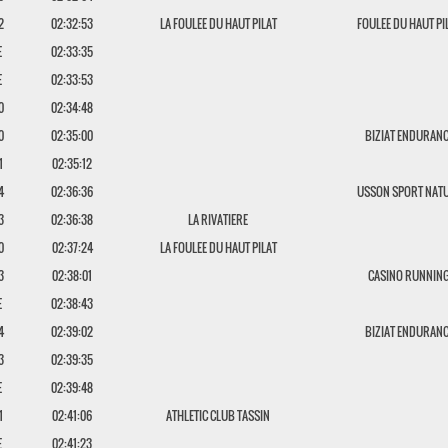
2
02:32:53
LA FOULEE DU HAUT PILAT
FOULEE DU HAUT PI
E
02:33:35
E
02:33:53
0
02:34:48
0
02:35:00
BIZIAT ENDURAN
1
02:35:12
4
02:36:36
USSON SPORT NAT
3
02:36:38
LA RIVATIERE
0
02:37:24
LA FOULEE DU HAUT PILAT
3
02:38:01
CASINO RUNNIN
E
02:38:43
4
02:39:02
BIZIAT ENDURAN
3
02:39:35
E
02:39:48
1
02:41:06
ATHLETIC CLUB TASSIN
E
02:41:23