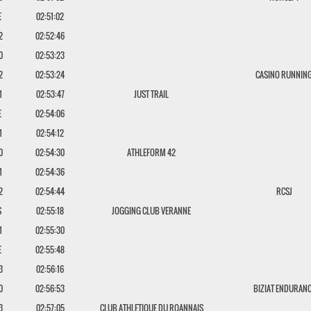
E
02:51:02
2
02:52:46
0
02:53:23
2
02:53:24
CASINO RUNNIN
1
02:53:47
JUST TRAIL
E
02:54:06
1
02:54:12
0
02:54:30
ATHLEFORM 42
1
02:54:36
2
02:54:44
RCSJ
S
02:55:18
JOGGING CLUB VERANNE
1
02:55:30
E
02:55:48
3
02:56:16
0
02:56:53
BIZIAT ENDURAN
3
02:57:05
CLUB ATHLETIQUE DU ROANNAIS