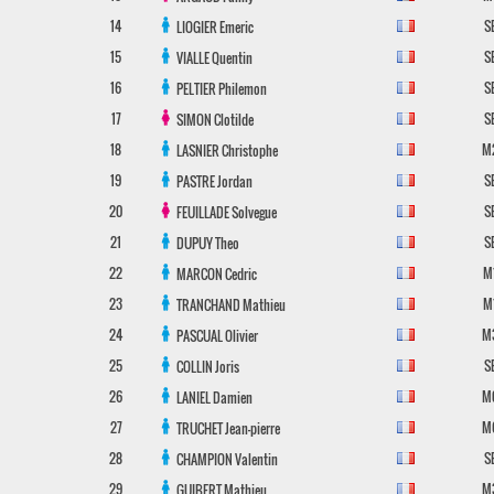
14
S
LIOGIER
Emeric
15
S
VIALLE
Quentin
16
S
PELTIER
Philemon
17
S
SIMON
Clotilde
18
M
LASNIER
Christophe
19
S
PASTRE
Jordan
20
S
FEUILLADE
Solvegue
21
S
DUPUY
Theo
22
M
MARCON
Cedric
23
M
TRANCHAND
Mathieu
24
M
PASCUAL
Olivier
25
S
COLLIN
Joris
26
M
LANIEL
Damien
27
M
TRUCHET
Jean-pierre
28
S
CHAMPION
Valentin
29
M
GUIBERT
Mathieu