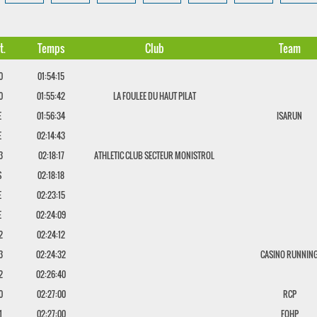
t.
Temps
Club
Team
0
01:54:15
0
01:55:42
LA FOULEE DU HAUT PILAT
E
01:56:34
ISARUN
E
02:14:43
3
02:18:17
ATHLETIC CLUB SECTEUR MONISTROL
S
02:18:18
E
02:23:15
E
02:24:09
2
02:24:12
3
02:24:32
CASINO RUNNIN
2
02:26:40
0
02:27:00
RCP
1
02:27:00
FOHP