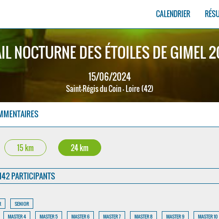
CALENDRIER
RÉS
IL NOCTURNE DES ÉTOILES DE GIMEL 
15/06/2024
Saint-Régis du Coin - Loire (42)
MMENTAIRES
15 km
24 km
142 PARTICIPANTS
R
SENIOR
MASTER 4
MASTER 5
MASTER 6
MASTER 7
MASTER 8
MASTER 9
MASTER 10