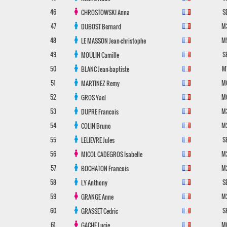
46
S
CHROSTOWSKI
Anna
47
M
DUBOST
Bernard
48
M
LE MASSON
Jean-christophe
49
S
MOULIN
Camille
50
M
BLANC
Jean-baptiste
51
M
MARTINEZ
Remy
52
M
GROS
Yael
53
M
DUPRE
Francois
54
M
COLIN
Bruno
55
S
LELIEVRE
Jules
56
M
MICOL CADEGROS
Isabelle
57
M
BOCHATON
Francois
58
S
LY
Anthony
59
M
GRANGE
Anne
60
S
GRASSET
Cedric
61
M
GACHE
Lucie