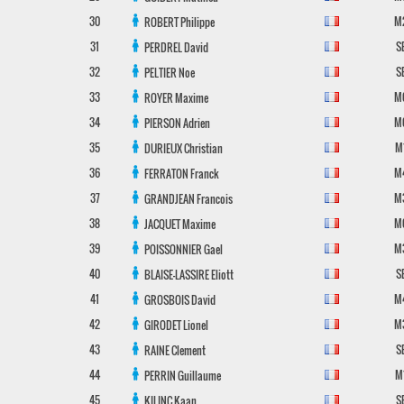
30
M
ROBERT
Philippe
31
S
PERDREL
David
32
S
PELTIER
Noe
33
M
ROYER
Maxime
34
M
PIERSON
Adrien
35
M
DURIEUX
Christian
36
M
FERRATON
Franck
37
M
GRANDJEAN
Francois
38
M
JACQUET
Maxime
39
M
POISSONNIER
Gael
40
S
BLAISE-LASSIRE
Eliott
41
M
GROSBOIS
David
42
M
GIRODET
Lionel
43
S
RAINE
Clement
44
M
PERRIN
Guillaume
45
S
KILINC
Kaan