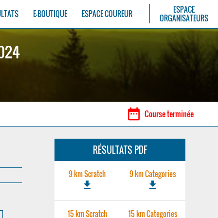
ESPACE
ULTATS
E-BOUTIQUE
ESPACE COUREUR
ORGANISATEURS
2024
date_range
Course terminée
RÉSULTATS PDF
9 km Scratch
9 km Categories
file_download
file_download
15 km Scratch
15 km Categories