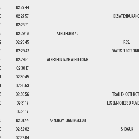
E
02:27:44
E
02:27:57
BIZIAT ENDURAN
E
02:28:21
E
02:29:16
ATHLEFORM 42
2
02:29:45
RCSJ
E
02:29:47
WATTS ELECTRONI
E
02:29:51
ALPES FONTAINE ATHLETISME
E
02:30:17
1
02:30:45
1
02:30:53
3
02:30:56
TRAIL EN COTE-ROT
E
02:31:17
LES EM-POTEES D AUV
0
02:31:17
6
02:31:44
ANNONAY JOGGING CLUB
E
02:32:02
SHOGUN
3
02:32:04