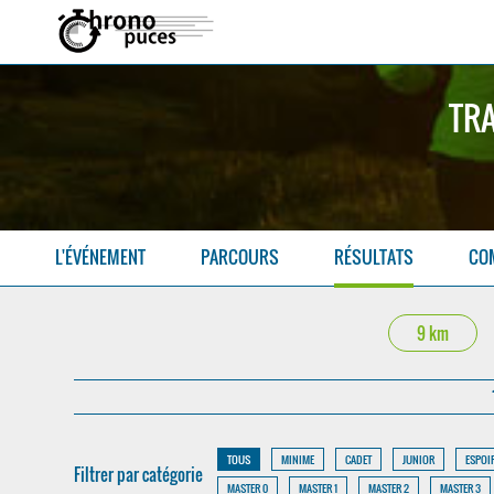
TRA
L'ÉVÉNEMENT
PARCOURS
RÉSULTATS
CO
9 km
TOUS
MINIME
CADET
JUNIOR
ESPOI
Filtrer par catégorie
MASTER 0
MASTER 1
MASTER 2
MASTER 3