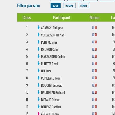
Filtrer par sexe
TOUS
HOMME
FEMME
Class.
Participant
Nation
Ca
1
M
ADAMSKI
Philippe
2
M
VERCASSON
Florian
3
S
PETIT
Maxime
4
S
BRUNON
Colin
5
M
MASSARDIER
Cedric
6
E
LUNETTA
Remi
7
S
HEE
Luca
8
S
CUPILLARD
Felix
9
M
BOUCHET
Ludovic
10
M
DAUNIZEAU
Richard
11
M
BIFFAUD
Olivier
12
M
DENISSE
Bastien
13
M
ARGAUD
Fanny