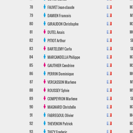
78
M
FAUVET
Jean-claude
79
M
DAMIEN
Francois
80
M
GIRAUDON
Christophe
81
M
DUTEL
Anais
82
S
PITIOT
Arthur
83
S
BARTELEMY
Carla
84
M
MARCANDELLA
Philippe
85
M
GAUTHIER
Cendrine
86
M
PERRIN
Dominique
87
M
VERCASSON
Marlene
88
M
ROUSSEY
Sylvie
89
S
COMPEYRON
Marlene
90
M
MAGNARD
Christelle
91
M
FABREGOUL
Olivier
92
M
THEVENON
Patrick
93
M
THIZY
Frederic