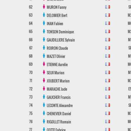
62
S
MURON
Fanny
63
M
DELOMIER
Bert
64
M
INAN
Fabien
65
M
TONSON
Dominique
66
M
GAUDILLIERE
Sylvain
67
S
ROIRON
Claude
68
M
MAZET
Olivier
69
M
ETIENNE
Aurelie
70
M
SEUX
Marion
71
M
JOUBERT
Marion
72
E
MARACHE
Jade
73
M
GAUCHER
Francis
74
S
LECONTE
Alexandre
75
M
CHENEVIER
Daniel
76
M
RIGOLLET
Romain
77
M
COTTE
Fabrice