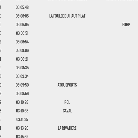
4
03:05:48
E
03:06:05
LA FOULEE DU HAUT PILAT
E
03:06:05
FOHP
E
03:06:51
2
03:06:54
3
03:08:06
1
03:08:21
E
03:08:35
3
03:09:34
0
03:09:50
ATOUSPORTS
3
03:09:56
2
03:10:28
RCL
3
03:10:36
CAVAL
E
03:11:35
1
03:13:20
LA RIVATIERE
2
03:15:52