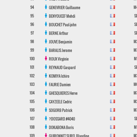
94
M
GENEVRIER
Guillaume
95
S
BENYOUCEF
Mehdi
96
S
BOUCHET
Paul-john
97
S
BERNE
Arthur
98
M
JOUVE
Benjamin
99
M
BARALIS
Jerome
100
M
ROUX
Virginie
101
S
REYNAUD
Gaspard
102
M
KOMIYA
Ichiro
103
M
FAURIE
Damien
104
M
GHESQUIERES
Herve
105
M
CAYZEELE
Cedric
106
M
SOGORB
Patrick
107
S
?DOSSARD
#4040
108
M
DOKABONA
Boris
109
M
GUIRONNET SUREL
Blandine