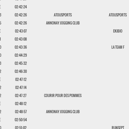
E
02:42:24
3
02:42:26
ATOUSPORTS
ATOUSPORTS
5
02:42:26
ANNONAY JOGGING CLUB
E
02:43:07
EKIBIO
1
02:43:08
0
02:43:36
LA TEAM F
0
02:44:29
3
02:45:32
2
02:46:30
E
02:47:12
2
02:47:14
2
02:47:27
COURIR POUR DES POMMES
E
02:48:12
2
02:48:57
ANNONAY JOGGING CLUB
E
02:50:54
0
02:51:02
RUNSEPT