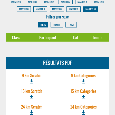
MASTER 0
MASTER 1
MASTER 2
MASTER 3
MASTER 4
MASTER 5
MASTER 6
MASTER 7
MASTER 8
MASTER 9
MASTER 10
Filtrer par sexe
TOUS
HOMME
FEMME
Class.
Participant
Cat.
Temps
RÉSULTATS PDF
9 km Scratch
9 km Categories
file_download
file_download
15 km Scratch
15 km Categories
file_download
file_download
24 km Scratch
24 km Categories
file_download
file_download