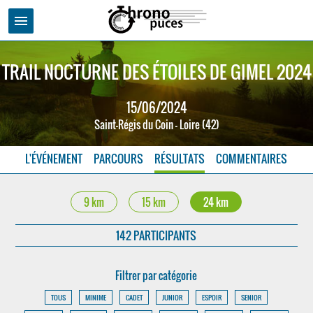
menu
TRAIL NOCTURNE DES ÉTOILES DE GIMEL 2024
15/06/2024
Saint-Régis du Coin - Loire (42)
L'ÉVÉNEMENT
PARCOURS
RÉSULTATS
COMMENTAIRES
9 km
15 km
24 km
142 PARTICIPANTS
Filtrer par catégorie
TOUS
MINIME
CADET
JUNIOR
ESPOIR
SENIOR