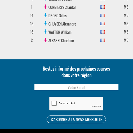
1
M5
CORBIERES
Chantal
14
M5
DROSC
Gilles
15
M5
GHUYSEN
Alexandre
16
M5
WATTIER
William
2
M5
ALBARET
Christine
Restez informé des prochaines courses
dans votre région