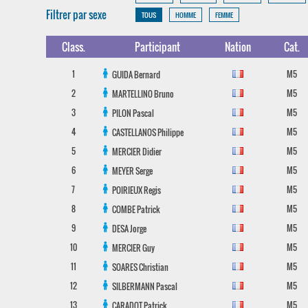
Filtrer par sexe
TOUS
HOMME
FEMME
Class.
Participant
Nation
Cat.
1
M5
GUIDA
Bernard
2
M5
MARTELLINO
Bruno
3
M5
PILON
Pascal
4
M5
CASTELLANOS
Philippe
5
M5
MERCIER
Didier
6
M5
MEYER
Serge
7
M5
POIRIEUX
Regis
8
M5
COMBE
Patrick
9
M5
DESA
Jorge
10
M5
MERCIER
Guy
11
M5
SOARES
Christian
12
M5
SILBERMANN
Pascal
13
M5
CARADOT
Patrick