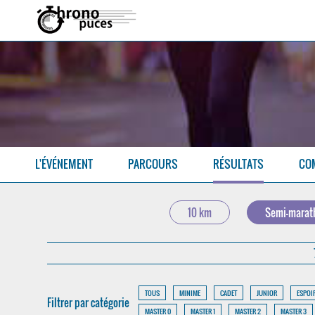
L'ÉVÉNEMENT
PARCOURS
RÉSULTATS
CO
10 km
Semi-marat
TOUS
MINIME
CADET
JUNIOR
ESPOI
Filtrer par catégorie
MASTER 0
MASTER 1
MASTER 2
MASTER 3