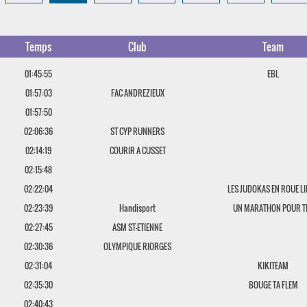
Temps
Club
Team
01:45:55
EBL
01:57:03
FAC ANDREZIEUX
01:57:50
02:06:36
ST CYP RUNNERS
02:14:19
COURIR A CUSSET
02:15:48
02:22:04
LES JUDOKAS EN ROUE L
02:23:39
Handisport
UN MARATHON POUR TI
02:27:45
ASM ST-ETIENNE
02:30:36
OLYMPIQUE RIORGES
02:31:04
KIKITEAM
02:35:30
BOUGE TA FLEM
02:40:43