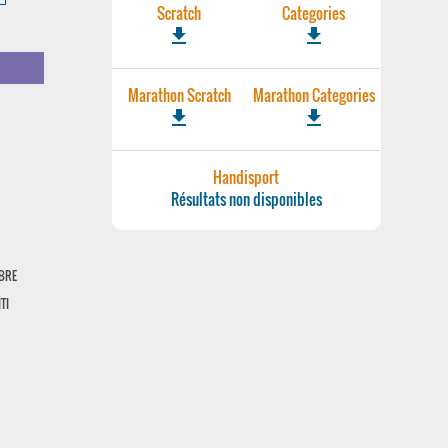
Scratch
Categories
file_download
file_download
Marathon Scratch
Marathon Categories
file_download
file_download
Handisport
Résultats non disponibles
IBRE
TI