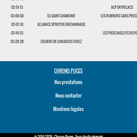
02:51:13
ACP ENTRELACS
03:06:58
EA SAINT-CHAMOND
LES RUNNERS SANS PRES
03:07:10
ALLIANCE SPORTIVE BREVANNAISE
03:16:53
LES PIEDS NICLEYS ROYE
03:20:28
COURIR EN LIVRADOIS FOREZ
CHRONO PUCES
Nos prestations
Nous contacter
Mentions légales
© 2016-2026 - Chrono Puces - Tous droits réservés