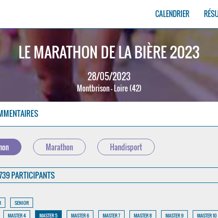
CALENDRIER
RÉS
LE MARATHON DE LA BIÈRE 2023
28/05/2023
Montbrison - Loire (42)
MMENTAIRES
hon
Marathon
Handisport
739 PARTICIPANTS
R
SENIOR
MASTER 4
MASTER 5
MASTER 6
MASTER 7
MASTER 8
MASTER 9
MASTER 10