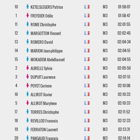
10
M3
01:58:07
KETELSLEGERS
Patrice
1
M3
01:58:47
FREYDIER
Odile
11
M3
02:01:55
ROME
Christophe
12
M3
02:02:45
MARGOTTON
Vincent
13
M3
02:04:34
ROMERO
David
14
M3
02:04:51
MARION
Jean-philippe
15
M3
02:04:55
MOKADEM
Abdelbasset
2
M3
02:05:50
AURELLE
Sylvie
3
M3
02:07:51
DUPUIT
Laurence
4
M3
02:10:08
POYET
Corinne
16
M3
02:10:33
ALLIROT
Xavier
5
M3
02:10:33
ALLIROT
Marylene
17
M3
02:11:52
TORRES
Christophe
18
M3
02:12:33
REVILLOD
Francois
19
M3
02:13:31
FERRATON
Laurent
20
M3
02:14:14
PANGAUD
Francois