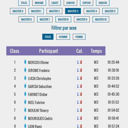
TOUS
MINIME
CADET
JUNIOR
ESPOIR
SENIOR
MASTER 0
MASTER 1
MASTER 2
MASTER 3
MASTER 4
MASTER 5
MASTER 6
MASTER 7
MASTER 8
MASTER 9
MASTER 10
Filtrer par sexe
TOUS
HOMME
FEMME
Class.
Participant
Cat.
Temps
1
M3
01:25:44
MERCOU
Olivier
2
M3
01:30:18
JEROME
Frederic
3
M3
01:33:26
LUCIA
Christophe
4
M3
01:44:52
GARCIA
Sebastien
5
M3
01:45:30
FARINET
Didier
6
M3
01:51:53
NEEL
Fabrice
7
M3
01:54:02
MOULIN
Thierry
8
M3
01:56:41
MOURGUES
Cedric
9
M3
01:57:24
LION
Remi