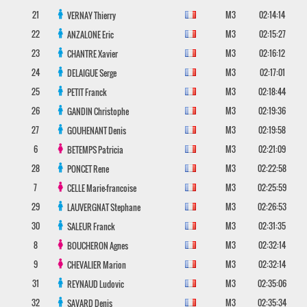
21
M3
02:14:14
VERNAY
Thierry
22
M3
02:15:27
ANZALONE
Eric
23
M3
02:16:12
CHANTRE
Xavier
24
M3
02:17:01
DELAIGUE
Serge
25
M3
02:18:44
PETIT
Franck
26
M3
02:19:36
GANDIN
Christophe
27
M3
02:19:58
GOUHENANT
Denis
6
M3
02:21:09
BETEMPS
Patricia
28
M3
02:22:58
PONCET
Rene
7
M3
02:25:59
CELLE
Marie-francoise
29
M3
02:26:53
LAUVERGNAT
Stephane
30
M3
02:31:35
SALEUR
Franck
8
M3
02:32:14
BOUCHERON
Agnes
9
M3
02:32:14
CHEVALIER
Marion
31
M3
02:35:06
REYNAUD
Ludovic
32
M3
02:35:34
SAVARD
Denis