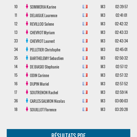
10
M3
02:39:57
SOMMERIA
Karine
11
M3
02:41:01
DELAIGUE
Laurence
12
M3
02:42:32
REVILLOD
Solene
13
M3
02:43:33
CHEVROT
Myriam
33
M3
02:43:34
CHEVROT
Laurent
34
M3
02:45:01
PELLETIER
Christophe
35
M3
02:50:32
BARTHELEMY
Sebastien
14
M3
02:57:12
DE BIASIO
Stephanie
15
M3
02:57:32
ODIN
Corinne
16
M3
02:57:52
DUPIN
Muriel
17
M3
02:59:14
SOUTRENON
Rachel
36
M3
03:00:03
CARLES-SALMON
Nicolas
18
M3
03:20:28
SOUILLOT
Florence
RÉSULTATS PDF