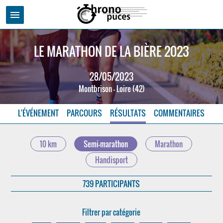
menu
LE MARATHON DE LA BIÈRE 2023
28/05/2023
Montbrison - Loire (42)
L'ÉVÉNEMENT
PARCOURS
RÉSULTATS
COMMENTAIRES
10 km
Semi-marathon
Marathon
Handisport
739 PARTICIPANTS
Filtrer par catégorie