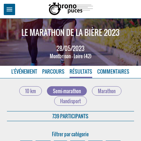
menu
LE MARATHON DE LA BIÈRE 2023
28/05/2023
Montbrison - Loire (42)
L'ÉVÉNEMENT
PARCOURS
RÉSULTATS
COMMENTAIRES
10 km
Semi-marathon
Marathon
Handisport
739 PARTICIPANTS
Filtrer par catégorie