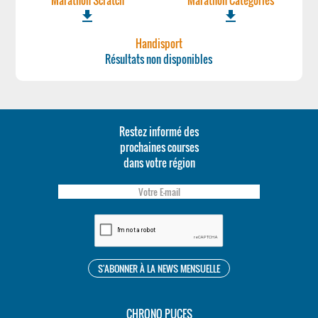
Marathon Scratch
Marathon Categories
file_download
file_download
Handisport
Résultats non disponibles
Restez informé des
prochaines courses
dans votre région
CHRONO PUCES