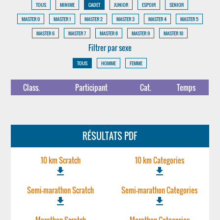
TOUS
MINIME
CADET
JUNIOR
ESPOIR
SENIOR
MASTER 0
MASTER 1
MASTER 2
MASTER 3
MASTER 4
MASTER 5
MASTER 6
MASTER 7
MASTER 8
MASTER 9
MASTER 10
Filtrer par sexe
TOUS
HOMME
FEMME
Class.
Participant
Cat.
Temps
RÉSULTATS PDF
10 km Scratch
10 km Categories
file_download
file_download
Semi-marathon Scratch
Semi-marathon Categories
file_download
file_download