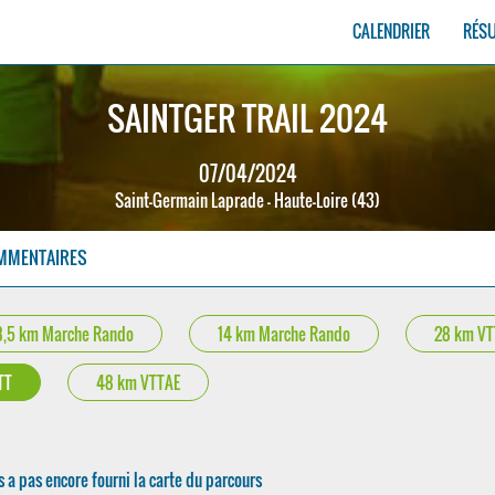
CALENDRIER
RÉS
SAINTGER TRAIL 2024
07/04/2024
Saint-Germain Laprade - Haute-Loire (43)
MMENTAIRES
8,5 km Marche Rando
14 km Marche Rando
28 km VT
TT
48 km VTTAE
s a pas encore fourni la carte du parcours