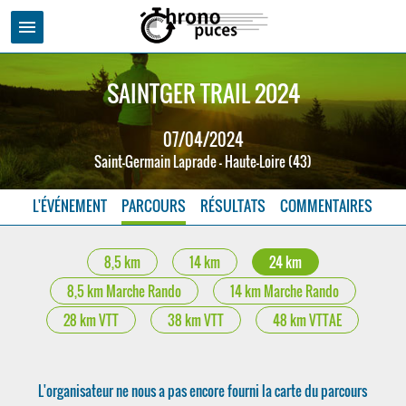
menu
SAINTGER TRAIL 2024
07/04/2024
Saint-Germain Laprade - Haute-Loire (43)
L'ÉVÉNEMENT
PARCOURS
RÉSULTATS
COMMENTAIRES
8,5 km
14 km
24 km
8,5 km Marche Rando
14 km Marche Rando
28 km VTT
38 km VTT
48 km VTTAE
L'organisateur ne nous a pas encore fourni la carte du parcours