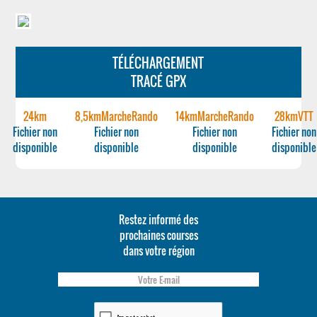
TÉLÉCHARGEMENT
TRACÉ GPX
24km
8,5kmMarcheRando
14kmMarcheRando
28kmVTT
Fichier non
Fichier non
Fichier non
Fichier non
disponible
disponible
disponible
disponible
Restez informé des
prochaines courses
dans votre région