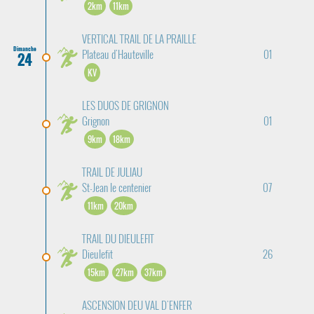
2km
11km
VERTICAL TRAIL DE LA PRAILLE
Dimanche
Plateau d'Hauteville
01
24
KV
LES DUOS DE GRIGNON
Grignon
01
9km
18km
TRAIL DE JULIAU
St-Jean le centenier
07
11km
20km
TRAIL DU DIEULEFIT
Dieulefit
26
15km
27km
37km
ASCENSION DEU VAL D'ENFER