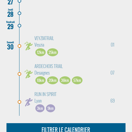
27
Jeudi
28
Vendredi
29
VEYZIATRAIL
Samedi
Veyzia
01
30
12km
25km
ARDECHOIS TRAIL
Desaignes
07
10km
20km
36km
57km
RUN IN SPIRIT
Lyon
69
3km
9km
FILTRER LE CALENDRIER