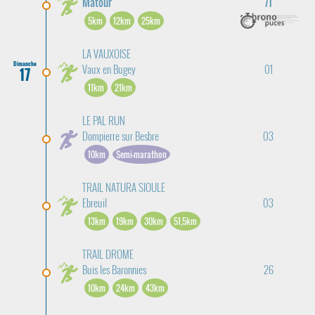
Matour
71
5km
12km
25km
LA VAUXOISE
Dimanche
Vaux en Bugey
01
17
11km
21km
LE PAL RUN
Dompierre sur Besbre
03
10km
Semi-marathon
TRAIL NATURA SIOULE
Ebreuil
03
13km
19km
30km
51,5km
TRAIL DROME
Buis les Baronnies
26
10km
24km
43km