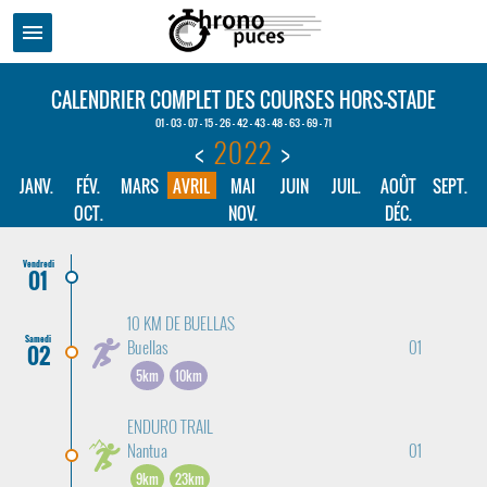
menu
CALENDRIER COMPLET DES COURSES HORS-STADE
01 - 03 - 07 - 15 - 26 - 42 - 43 - 48 - 63 - 69 - 71
<
2022
>
JANV.
FÉV.
MARS
AVRIL
MAI
JUIN
JUIL.
AOÛT
SEPT.
OCT.
NOV.
DÉC.
Vendredi
01
10 KM DE BUELLAS
Samedi
Buellas
01
02
5km
10km
ENDURO TRAIL
Nantua
01
9km
23km