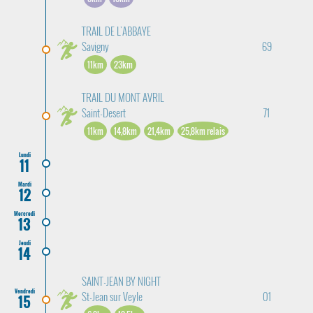
TRAIL DE L'ABBAYE
Savigny
69
11km
23km
TRAIL DU MONT AVRIL
Saint-Desert
71
11km
14,8km
21,4km
25,8km relais
Lundi
11
Mardi
12
Mercredi
13
Jeudi
14
SAINT-JEAN BY NIGHT
Vendredi
St-Jean sur Veyle
01
15