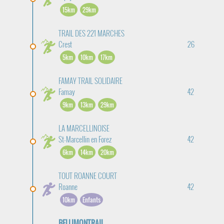
15km
29km
TRAIL DES 221 MARCHES
Crest
26
5km
10km
17km
FAMAY TRAIL SOLIDAIRE
Famay
42
9km
13km
29km
LA MARCELLINOISE
St-Marcellin en Forez
42
6km
14km
20km
TOUT ROANNE COURT
Roanne
42
10km
Enfants
BELLIMONTRAIL