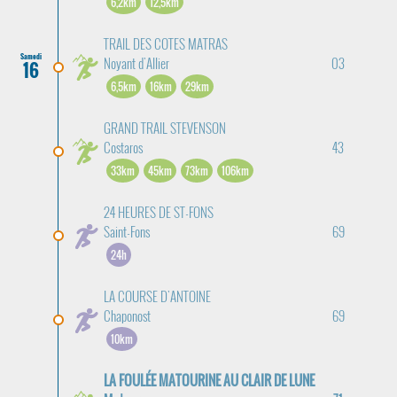
6,2km
12,5km
TRAIL DES COTES MATRAS
Samedi
Noyant d'Allier
03
16
6,5km
16km
29km
GRAND TRAIL STEVENSON
Costaros
43
33km
45km
73km
106km
24 HEURES DE ST-FONS
Saint-Fons
69
24h
LA COURSE D'ANTOINE
Chaponost
69
10km
LA FOULÉE MATOURINE AU CLAIR DE LUNE