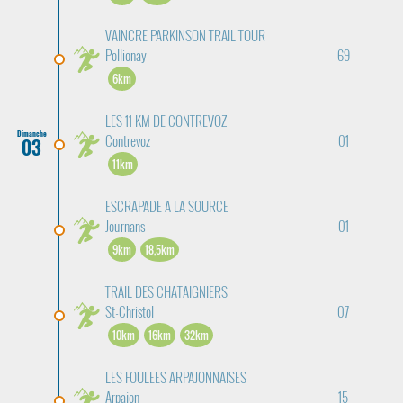
VAINCRE PARKINSON TRAIL TOUR
Pollionay
69
6km
LES 11 KM DE CONTREVOZ
Dimanche
Contrevoz
01
03
11km
ESCRAPADE A LA SOURCE
Journans
01
9km
18,5km
TRAIL DES CHATAIGNIERS
St-Christol
07
10km
16km
32km
LES FOULEES ARPAJONNAISES
Arpajon
15