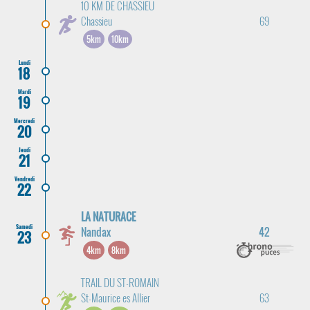
10 KM DE CHASSIEU
Chassieu
69
5km
10km
Lundi
18
Mardi
19
Mercredi
20
Jeudi
21
Vendredi
22
LA NATURACE
Samedi
Nandax
42
23
4km
8km
TRAIL DU ST-ROMAIN
St-Maurice es Allier
63