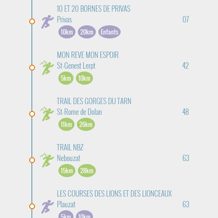
10 ET 20 BORNES DE PRIVAS
Privas
07
10km
20km
Enfants
MON REVE MON ESPOIR
St-Genest Lerpt
42
5km
10km
TRAIL DES GORGES DU TARN
St-Rome de Dolan
48
11km
26km
TRAIL NBZ
Nebouzat
63
15km
28km
LES COURSES DES LIONS ET DES LIONCEAUX
Plauzat
63
5km
10km