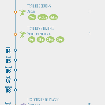
TRAIL DES EDUENS
Autun
71
13km
24,5km
42km
TRAIL DES 2 RIVIERES
Semur en Brionnais
71
9km
15km
23km
35km
Lundi
04
Mardi
05
Mercredi
06
Jeudi
07
Vendredi
08
LES BOUCLES DE L'EACDD
Samedi
Dompierre
15