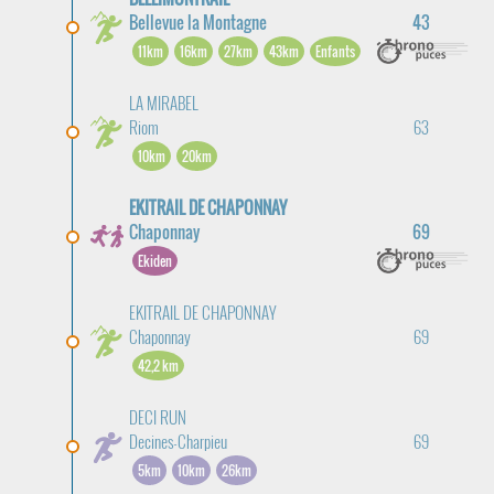
Bellevue la Montagne
43
11km
16km
27km
43km
Enfants
LA MIRABEL
Riom
63
10km
20km
EKITRAIL DE CHAPONNAY
Chaponnay
69
Ekiden
EKITRAIL DE CHAPONNAY
Chaponnay
69
42,2 km
DECI RUN
Decines-Charpieu
69
5km
10km
26km