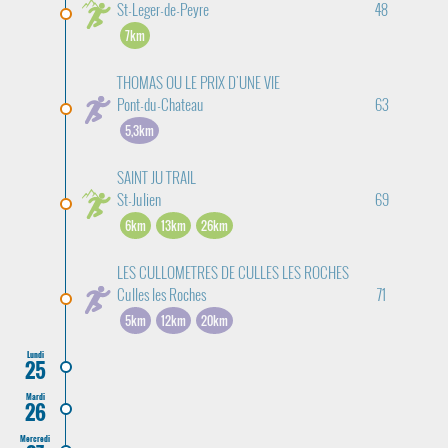
St-Leger-de-Peyre
48
7km
THOMAS OU LE PRIX D'UNE VIE
Pont-du-Chateau
63
5,3km
SAINT JU TRAIL
St-Julien
69
6km
13km
26km
LES CULLOMETRES DE CULLES LES ROCHES
Culles les Roches
71
5km
12km
20km
Lundi
25
Mardi
26
Mercredi