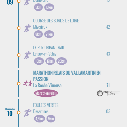
09
5km
10km
COURSE DES BORDS DE LOIRE
Mizerieux
42
8km
21km
LE PUY URBAN TRAIL
Le puy-en-Velay
43
10km
17km
26km
MARATHON RELAIS DU VAL LAMARTINIEN
PASSION
La Roche Vineuse
71
Marathon relais
FOULEES VERTES
Dimanche
Desertines
03
10
4,5km
9km