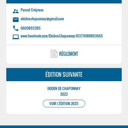
Pascal Crépieux
supervisor_account
ekiden.chaponnay@gmail.com
email
phone
0609893385
www.facebook.com/Ekiden-Chaponnay-103774188863665
laptop
RÉGLEMENT
ÉDITION SUIVANTE
EKIDEN DE CHAPONNAY
2023
VOIR L'ÉDITION 2023