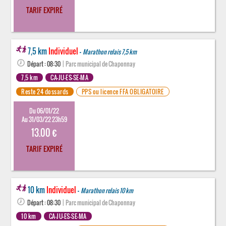
TARIF EXPIRÉ
7,5 km
Individuel
-
Marathon relais 7,5 km
Départ : 08:30
| Parc municipal de Chaponnay
7,5 km
CA-JU-ES-SE-MA
Reste 24 dossards
PPS ou licence FFA OBLIGATOIRE
Du 06/01/22
Au 31/03/22 23h59
13.00 €
TARIF EXPIRÉ
10 km
Individuel
-
Marathon relais 10 km
Départ : 08:30
| Parc municipal de Chaponnay
10 km
CA-JU-ES-SE-MA