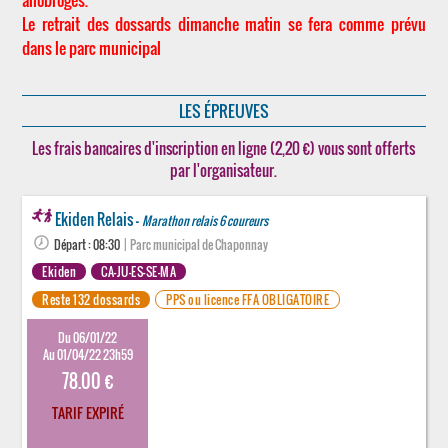
allobroges.
Le retrait des dossards dimanche matin se fera comme prévu
dans le parc municipal
LES ÉPREUVES
Les frais bancaires d'inscription en ligne (2,20 €) vous sont offerts
par l'organisateur.
Ekiden Relais -
Marathon relais 6 coureurs
Départ : 08:30
| Parc municipal de Chaponnay
Ekiden
CA-JU-ES-SE-MA
Reste 132 dossards
PPS ou licence FFA OBLIGATOIRE
Du 06/01/22
Au 01/04/22 23h59
78.00 €
TARIF EXPIRÉ