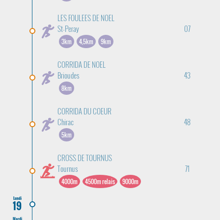
LES FOULEES DE NOEL
St-Peray
07
3km
4,5km
9km
CORRIDA DE NOEL
Brioudes
43
8km
CORRIDA DU COEUR
Chirac
48
5km
CROSS DE TOURNUS
Tournus
71
4000m
4500m relais
9000m
Lundi
19
Mardi