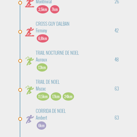
Montmiral
26
3,5km
7km
CROSS GUY DALBAN
Firminy
42
6,8km
TRAIL NOCTURNE DE NOEL
Auroux
48
13km
TRAIL DE NOEL
Mozac
63
11,5km
17km
24km
CORRIDA DE NOEL
Ambert
63
6km