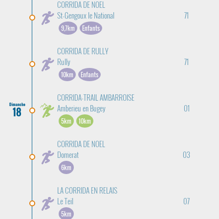
CORRIDA DE NOEL
St-Gengoux le National
71
9,7km
Enfants
CORRIDA DE RULLY
Rully
71
10km
Enfants
CORRIDA-TRAIL AMBARROISE
Dimanche
Amberieu en Bugey
01
18
5km
10km
CORRIDA DE NOEL
Domerat
03
6km
LA CORRIDA EN RELAIS
Le Teil
07
5km