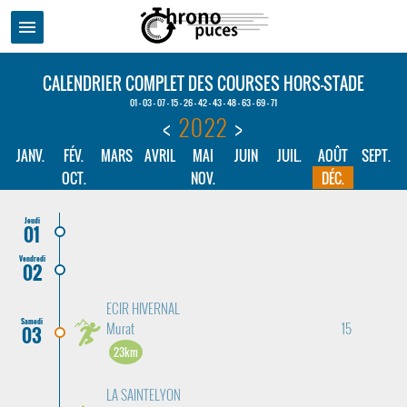
menu
CALENDRIER COMPLET DES COURSES HORS-STADE
01 - 03 - 07 - 15 - 26 - 42 - 43 - 48 - 63 - 69 - 71
<
2022
>
JANV.
FÉV.
MARS
AVRIL
MAI
JUIN
JUIL.
AOÛT
SEPT.
OCT.
NOV.
DÉC.
Jeudi
01
Vendredi
02
ECIR HIVERNAL
Samedi
Murat
15
03
23km
LA SAINTELYON