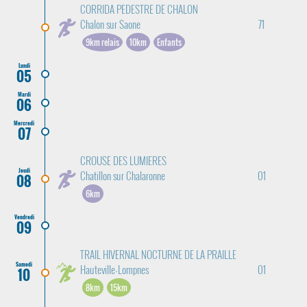
CORRIDA PEDESTRE DE CHALON
Chalon sur Saone
71
9km relais
10km
Enfants
Lundi
05
Mardi
06
Mercredi
07
CROUSE DES LUMIERES
Jeudi
Chatillon sur Chalaronne
01
08
6km
Vendredi
09
TRAIL HIVERNAL NOCTURNE DE LA PRAILLE
Samedi
Hauteville-Lompnes
01
10
8km
15km