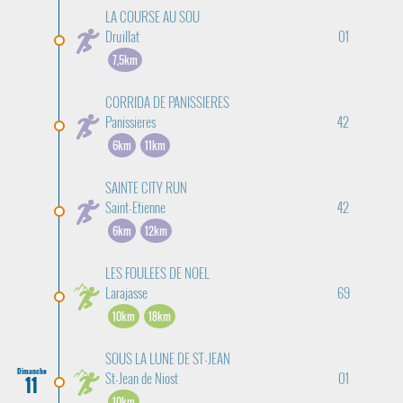
LA COURSE AU SOU
Druillat
01
7,5km
CORRIDA DE PANISSIERES
Panissieres
42
6km
11km
SAINTE CITY RUN
Saint-Etienne
42
6km
12km
LES FOULEES DE NOEL
Larajasse
69
10km
18km
SOUS LA LUNE DE ST-JEAN
Dimanche
St-Jean de Niost
01
11
10km