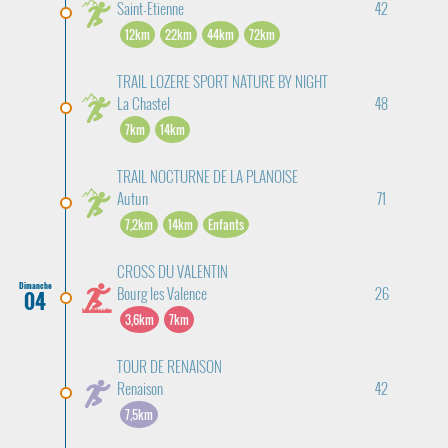
Saint-Etienne
42
12km
22km
44km
72km
TRAIL LOZERE SPORT NATURE BY NIGHT
La Chastel
48
7km
14km
TRAIL NOCTURNE DE LA PLANOISE
Autun
71
7,2km
14km
Enfants
CROSS DU VALENTIN
Dimanche
Bourg les Valence
26
04
3,6km
7km
TOUR DE RENAISON
Renaison
42
7,5km