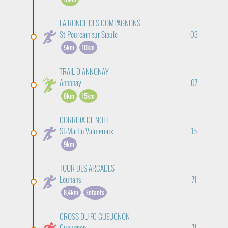
LA RONDE DES COMPAGNONS
St-Pourcain sur Sioule
03
5km
10km
TRAIL D'ANNONAY
Annonay
07
8km
15km
CORRIDA DE NOEL
St-Martin Valmeroux
15
9km
TOUR DES ARCADES
Louhans
71
8,4km
Enfants
CROSS DU FC GUEUGNON
Gueugnon
71