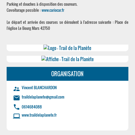
Parking et douches à disposition des coureurs.
Covoiturage possible :
www.cariocar.fr
Le départ et arrivée des courses se déroulent à l'adresse suivante : Place de
l'église Le Bourg Mars 42750
ORGANISATION
Vincent BLANCHARDON
supervisor_account
traildelaplanete@gmail.com
email
phone
0614684088
www.traildelaplanete.fr
laptop