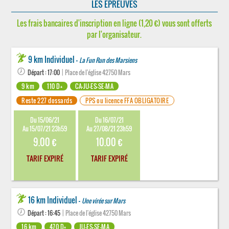
LES ÉPREUVES
Les frais bancaires d'inscription en ligne (1,20 €) vous sont offerts
par l'organisateur.
9 km Individuel -
La Fun Run des Marsiens
Départ : 17:00
| Place de l'église 42750 Mars
9 km
110 D+
CA-JU-ES-SE-MA
Reste 227 dossards
PPS ou licence FFA OBLIGATOIRE
Du 15/06/21
Du 16/07/21
Au 15/07/21 23h59
Au 27/08/21 23h59
9.00 €
10.00 €
TARIF EXPIRÉ
TARIF EXPIRÉ
16 km Individuel -
Une virée sur Mars
Départ : 16:45
| Place de l'église 42750 Mars
16 km
470 D+
JU-ES-SE-MA