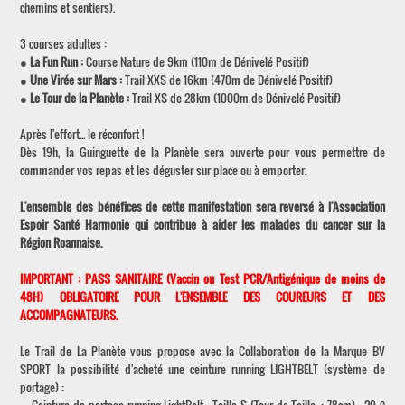
chemins et sentiers).
3 courses adultes :
●
La Fun Run :
Course Nature de 9km (110m de Dénivelé Positif)
●
Une Virée sur Mars :
Trail XXS de 16km (470m de Dénivelé Positif)
●
Le Tour de la Planète :
Trail XS de 28km (1000m de Dénivelé Positif)
Après l'effort... le réconfort !
Dès 19h, la Guinguette de la Planète sera ouverte pour vous permettre de
commander vos repas et les déguster sur place ou à emporter.
L'ensemble des bénéfices de cette manifestation sera reversé à l'Association
Espoir Santé Harmonie qui contribue à aider les malades du cancer sur la
Région Roannaise.
IMPORTANT : PASS SANITAIRE (Vaccin ou Test PCR/Antigénique de moins de
48H) OBLIGATOIRE POUR L'ENSEMBLE DES COUREURS ET DES
ACCOMPAGNATEURS.
Le Trail de La Planète vous propose avec la Collaboration de la Marque BV
SPORT la possibilité d'acheté une ceinture running LIGHTBELT (système de
portage) :