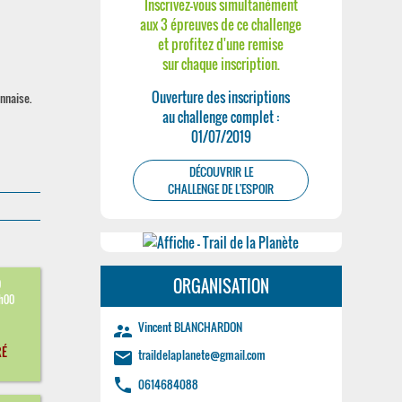
Inscrivez-vous simultanément
aux 3 épreuves de ce challenge
et profitez d'une remise
sur chaque inscription.
Ouverture des inscriptions
nnaise.
au challenge complet :
01/07/2019
DÉCOUVRIR LE
CHALLENGE DE L'ESPOIR
ORGANISATION
9
9h00
Vincent BLANCHARDON
supervisor_account
RÉ
traildelaplanete@gmail.com
email
phone
0614684088