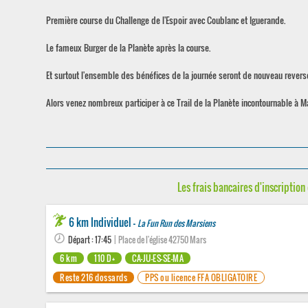
Première course du Challenge de l'Espoir avec Coublanc et Iguerande.
Le fameux Burger de la Planète après la course.
Et surtout l'ensemble des bénéfices de la journée seront de nouveau revers
Alors venez nombreux participer à ce Trail de la Planète incontournable à Ma
Les frais bancaires d'inscription 
6 km Individuel -
La Fun Run des Marsiens
Départ : 17:45
| Place de l'église 42750 Mars
6 km
110 D+
CA-JU-ES-SE-MA
Reste 216 dossards
PPS ou licence FFA OBLIGATOIRE