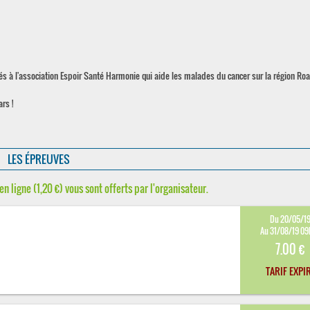
és à l'association Espoir Santé Harmonie qui aide les malades du cancer sur la région Roa
rs !
LES ÉPREUVES
en ligne (1,20 €) vous sont offerts par l'organisateur.
Du 20/05/1
Au 31/08/19 0
7.00 €
TARIF EXPI