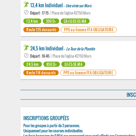
13,4 km Individuel -
Une virée sur Mars
Départ : 17:15
| Place de l'église 42750 Mars
13,4 km
390 D+
CA-JU-ES-SE-MA
Reste 125 dossards
PPS ou licence FFA OBLIGATOIRE
24,5 km Individuel -
La Tour de la Planète
Départ : 16:45
| Place de l'église 42750 Mars
24,5 km
850 D+
JU-ES-SE-MA
Reste 114 dossards
PPS ou licence FFA OBLIGATOIRE
INSC
INSCRIPTIONS GROUPÉES
Pour les groupes à partir de 3 personnes.
Uniquement pour les courses individuelles.
Les frais bancaires de 0,80 € par concurrent vous sont offerts par l'organisateur.