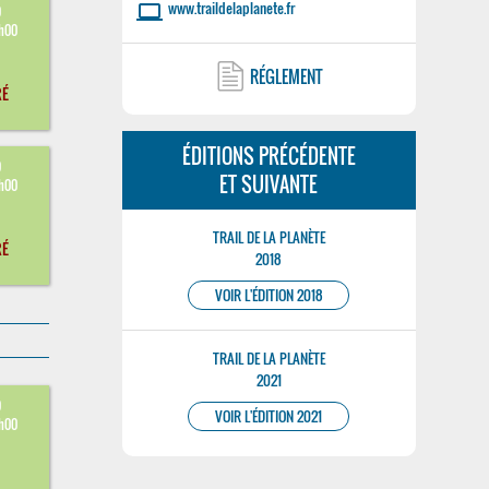
www.traildelaplanete.fr
laptop
9
9h00
RÉGLEMENT
RÉ
ÉDITIONS PRÉCÉDENTE
9
ET SUIVANTE
9h00
TRAIL DE LA PLANÈTE
RÉ
2018
VOIR L'ÉDITION 2018
TRAIL DE LA PLANÈTE
2021
9
VOIR L'ÉDITION 2021
9h00