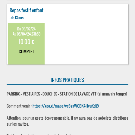
Repas festif enfant
- de 13 ans
Du 09/02/24
Au 05/04/24 23h59
10.00 €
COMPLET
INFOS PRATIQUES
PARKING - VESTIAIRES - DOUCHES - STATION DE LAVAGE VTT (si mauvais temps)
Comment venir :
https://goo.gl/maps/vcSsaWQBK4HvuKdj9
Attention, pour un geste éco-responsable, il n'y aura pas de gobelets distribués
sur les ravitos.