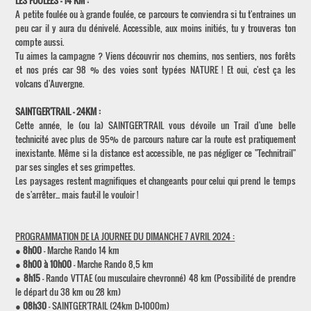
LES FOULEES - 14 KM :
A petite foulée ou à grande foulée, ce parcours te conviendra si tu t'entraines un
peu car il y aura du dénivelé. Accessible, aux moins initiés, tu y trouveras ton
compte aussi.
Tu aimes la campagne ? Viens découvrir nos chemins, nos sentiers, nos forêts
et nos prés car 98 % des voies sont typées NATURE ! Et oui, c'est ça les
volcans d'Auvergne.
SAINTGER'TRAIL - 24KM :
Cette année, le (ou la) SAINTGER'TRAIL vous dévoile un Trail d'une belle
technicité avec plus de 95% de parcours nature car la route est pratiquement
inexistante. Même si la distance est accessible, ne pas négliger ce "Technitrail"
par ses singles et ses grimpettes.
Les paysages restent magnifiques et changeants pour celui qui prend le temps
de s'arrêter... mais faut-il le vouloir !
PROGRAMMATION DE LA JOURNEE DU DIMANCHE 7 AVRIL 2024 :
●
8h00
- Marche Rando 14 km
●
8h00 à 10h00
- Marche Rando 8,5 km
●
8h15
- Rando VTTAE (ou musculaire chevronné) 48 km (Possibilité de prendre
le départ du 38 km ou 28 km)
●
08h30
- SAINTGER'TRAIL (24km D+1000m)