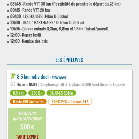
●
08h45
- Rando VTT 38 km (Possibilité de prendre le départ du 28 km)
●
09h15
- Rando VTT 28 km
●
09h30
- LES FOULÉES (14km D+500m)
●
10h00
- TRAIL " PARTENAIRE " (8.5 km D+250 m)
●
10h05
- Course enfants 0,3km, 0,8km et 1,6km (Enfant/parent)
●
12h00
- Repas festif
●
12h00
- Remise des prix
LES ÉPREUVES
8,5 km Individuel -
Intersport
Départ : 10:00
| Complexe sportif de la plaine 43700 Saint-Germain Laprade
8,5 km
250 D+
CA-JU-ES-SE-MA
Reste 198 dossards
SANS PPS ni licence FFA
Du 09/02/24
Au 05/04/24 23h59
5.00 €
TARIF EXPIRÉ