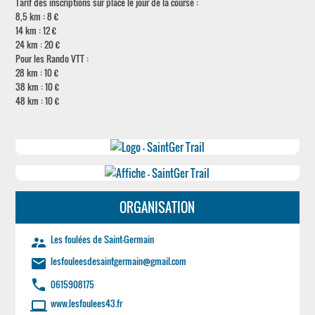
Tarif des inscriptions sur place le jour de la course :
8,5 km : 8 €
14 km : 12 €
24 km : 20 €
Pour les Rando VTT :
28 km : 10 €
38 km : 10 €
48 km : 10 €
ORGANISATION
Les foulées de Saint-Germain
supervisor_account
lesfouleesdesaintgermain@gmail.com
email
phone
0615908175
www.lesfoulees43.fr
laptop