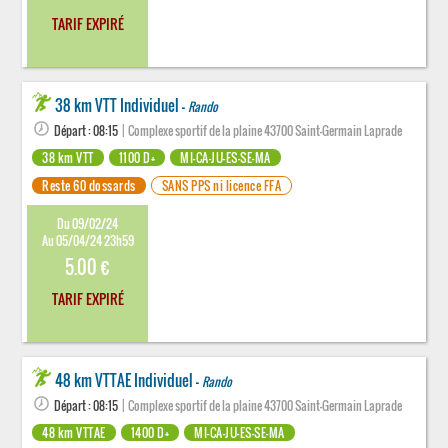
TARIF EXPIRÉ
38 km VTT Individuel -
Rando
Départ : 08:15
| Complexe sportif de la plaine 43700 Saint-Germain Laprade
38 km VTT
1100 D+
MI-CA-JU-ES-SE-MA
Reste 60 dossards
SANS PPS ni licence FFA
Du 09/02/24
Au 05/04/24 23h59
5.00 €
TARIF EXPIRÉ
48 km VTTAE Individuel -
Rando
Départ : 08:15
| Complexe sportif de la plaine 43700 Saint-Germain Laprade
48 km VTTAE
1400 D+
MI-CA-JU-ES-SE-MA