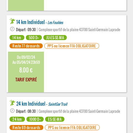
14 km Individuel -
Les Foulées
Départ : 09:30
| Complexe sportif de la plaine 43700 Saint-Germain Laprade
14 km
500 D+
JU-ES-SE-MA
Reste 77 dossards
PPS ou licence FFA OBLIGATOIRE
Du 09/02/24
Au 05/04/24 23h59
8.00 €
TARIF EXPIRÉ
24 km Individuel -
SaintGer'Trail
Départ : 08:30
| Complexe sportif de la plaine 43700 Saint-Germain Laprade
24 km
1000 D+
ES-SE-MA
Reste 69 dossards
PPS ou licence FFA OBLIGATOIRE