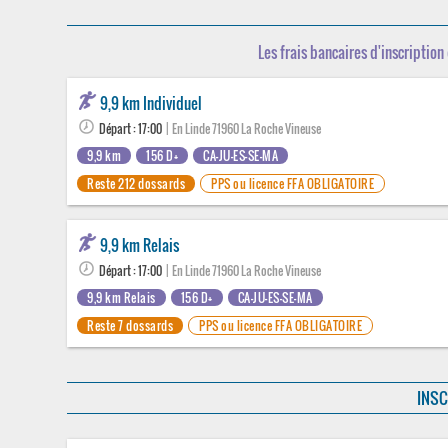
Les frais bancaires d'inscription 
9,9 km Individuel
Départ : 17:00
| En Linde 71960 La Roche Vineuse
9,9 km
156 D+
CA-JU-ES-SE-MA
Reste 212 dossards
PPS ou licence FFA OBLIGATOIRE
9,9 km Relais
Départ : 17:00
| En Linde 71960 La Roche Vineuse
9,9 km Relais
156 D+
CA-JU-ES-SE-MA
Reste 7 dossards
PPS ou licence FFA OBLIGATOIRE
INSC