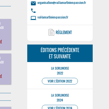
organisation@val-lamartinien-passion.fr
email
phone
val-lamartinien-passion.fr
laptop
3
h00
RÉGLEMENT
RÉ
ÉDITIONS PRÉCÉDENTE
ET SUIVANTE
3
h00
LA SORLINOISE
2022
RÉ
VOIR L'ÉDITION 2022
LA SORLINOISE
2024
VOIR L'ÉDITION 2024