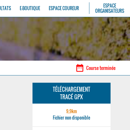
ESPACE
ULTATS
E-BOUTIQUE
ESPACE COUREUR
ORGANISATEURS
date_range
Course terminée
TÉLÉCHARGEMENT
TRACÉ GPX
9,9km
Fichier non disponible