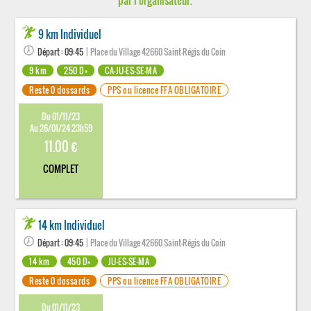
par l'organisateur.
9 km Individuel
Départ : 09:45
| Place du Village 42660 Saint-Régis du Coin
9 km
250 D+
CA-JU-ES-SE-MA
Reste 0 dossards
PPS ou licence FFA OBLIGATOIRE
Du 01/11/23
Au 26/01/24 23h59
11.00 €
COMPLET
14 km Individuel
Départ : 09:45
| Place du Village 42660 Saint-Régis du Coin
14 km
450 D+
JU-ES-SE-MA
Reste 0 dossards
PPS ou licence FFA OBLIGATOIRE
Du 01/11/23