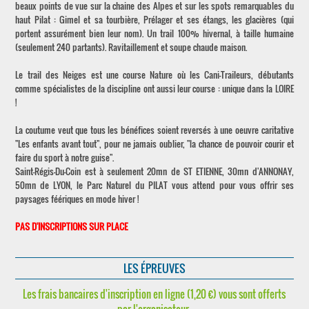
beaux points de vue sur la chaine des Alpes et sur les spots remarquables du
haut Pilat : Gimel et sa tourbière, Prélager et ses étangs, les glacières (qui
portent assurément bien leur nom). Un trail 100% hivernal, à taille humaine
(seulement 240 partants). Ravitaillement et soupe chaude maison.
Le trail des Neiges est une course Nature où les Cani-Traileurs, débutants
comme spécialistes de la discipline ont aussi leur course : unique dans la LOIRE
!
La coutume veut que tous les bénéfices soient reversés à une oeuvre caritative
"Les enfants avant tout", pour ne jamais oublier, "la chance de pouvoir courir et
faire du sport à notre guise".
Saint-Régis-Du-Coin est à seulement 20mn de ST ETIENNE, 30mn d'ANNONAY,
50mn de LYON, le Parc Naturel du PILAT vous attend pour vous offrir ses
paysages féériques en mode hiver !
PAS D'INSCRIPTIONS SUR PLACE
LES ÉPREUVES
Les frais bancaires d'inscription en ligne (1,20 €) vous sont offerts