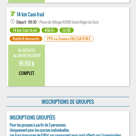
14 km Cani-trail
Départ : 09:30
| Place du Village 42660 Saint-Régis du Coin
14 km Cani-trail
450 D+
JU-SE
Reste 0 dossards
PPS ou licence OBLIGATOIRE
Du 01/11/23
Au 26/01/24 23h59
16.00 €
COMPLET
INSCRIPTIONS DE GROUPES
INSCRIPTIONS GROUPÉES
Pour les groupes à partir de 3 personnes.
Uniquement pour les courses individuelles.
Les frais bancaires de 0,80 € par concurrent vous sont offerts par l'organisateur.