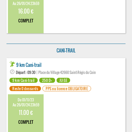
Au 26/01/24 23h59
16.00 €
COMPLET
CANI-TRAIL
9 km Cani-trail
Départ : 09:30
| Place du Village 42660 Saint-Régis du Coin
9 km Cani-trail
250 D+
JU-SE
Reste 0 dossards
PPS ou licence OBLIGATOIRE
Du 01/11/23
Au 26/01/24 23h59
11.00 €
COMPLET