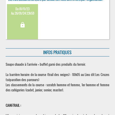
Du 01/11/23
Au 26/01/24 23h59
lock
INFOS PRATIQUES
Soupe chaude à l'arrivée + buffet garni des produits du terroir.
La barrière horaire de la course (trail des neiges) : 10h05 au Lieu dit Les Crozes
(séparation des parcours)
Les classements de la course : scratch homme et femme, 1er homme et femme
des catégories (cadet, junior, senior, master).
CANI-TRAIL :