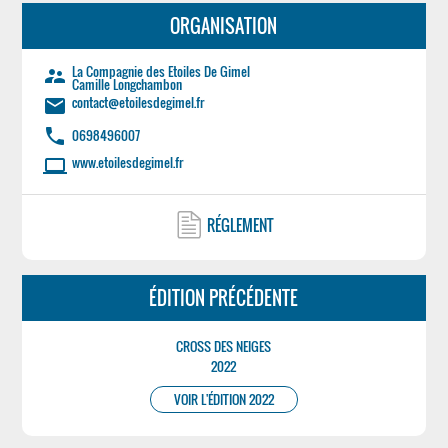
ORGANISATION
La Compagnie des Etoiles De Gimel
supervisor_account
Camille Longchambon
contact@etoilesdegimel.fr
email
phone
0698496007
www.etoilesdegimel.fr
laptop
RÉGLEMENT
ÉDITION PRÉCÉDENTE
CROSS DES NEIGES
2022
VOIR L'ÉDITION 2022