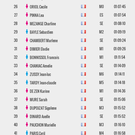
26
M0
01:07:45
ORIOL
Cecile
27
ES
01:07:54
PINNA
Lea
28
SE
01:08:10
MEZANGE
Charline
29
M2
01:09:19
BAYLE
Sebastien
30
SE
01:09:24
CHAMBERT
Marlene
31
M1
01:09:26
DIMIER
Elodie
32
M1
01:11:54
BONNISSOL
Francois
33
SE
01:14:09
CHANIAC
Amelie
34
M6
01:14:11
ZUSSY
Jean-luc
35
M5
01:14:18
TARDY
Jean-claude
36
M1
01:14:36
DE ZEN
Karine
37
SE
01:15:06
MURE
Sarah
38
M3
01:15:52
DUPOIZAT
Sigolene
39
SE
01:15:52
DINARD
Axelle
40
M3
01:16:10
PAUCHON
Marielle
41
M4
01:16:58
PARIS
Cyril