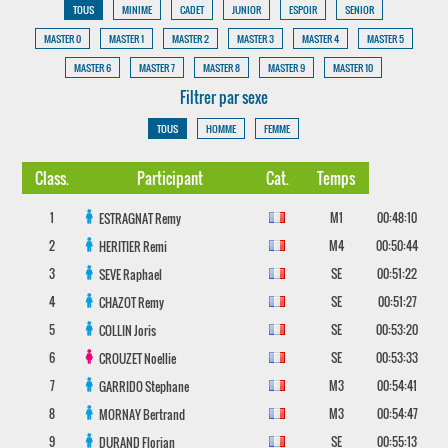
TOUS
MINIME
CADET
JUNIOR
ESPOIR
SENIOR
MASTER 0
MASTER 1
MASTER 2
MASTER 3
MASTER 4
MASTER 5
MASTER 6
MASTER 7
MASTER 8
MASTER 9
MASTER 10
Filtrer par sexe
TOUS
HOMME
FEMME
Class.
Participant
Cat.
Temps
1
M1
00:48:10
ESTRAGNAT
Remy
2
M4
00:50:44
HERITIER
Remi
3
SE
00:51:22
SEVE
Raphael
4
SE
00:51:27
CHAZOT
Remy
5
SE
00:53:20
COLLIN
Joris
6
SE
00:53:33
CROUZET
Noellie
7
M3
00:54:41
GARRIDO
Stephane
8
M3
00:54:47
MORNAY
Bertrand
9
SE
00:55:13
DURAND
Florian