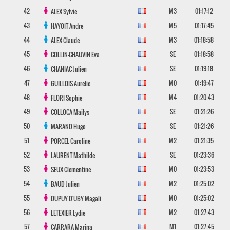
42
M3
01:17:12
ALEX
Sylvie
43
M5
01:17:45
HAYOIT
Andre
44
M3
01:18:58
ALEX
Claude
45
SE
01:18:58
COLLIN-CHAUVIN
Eva
46
SE
01:19:18
CHANIAC
Julien
47
M0
01:19:47
GUILLOIS
Aurelie
48
M4
01:20:43
FLORI
Sophie
49
SE
01:21:26
COLLOCA
Mailys
50
SE
01:21:26
MARAND
Hugo
51
M2
01:21:35
PORCEL
Caroline
52
SE
01:23:36
LAURENT
Mathilde
53
M0
01:23:53
SEUX
Clementine
54
M2
01:25:02
BAUD
Julien
55
M0
01:25:02
DUPUY D'UBY
Magali
56
M2
01:27:43
LETEXIER
Lydie
57
M1
01:27:45
CARRARA
Marina