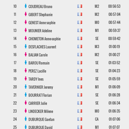
10
M2
00:56:53
COUDREAU
Bruno
11
M2
00:57:04
GIBERT
Stephanie
12
M0
00:57:44
GENEST
Anne sophie
13
M1
00:59:37
MOUNIER
Adeline
14
SE
00:59:42
CHOMETON
Anne-sophie
15
M3
01:00:19
DESFLACHES
Laurent
16
M2
01:00:27
BALIAN
Carole
17
SE
01:03:52
BAROU
Romain
18
SE
01:04:23
PEREZ
Lucille
19
SE
01:05:59
TARDY
Ines
20
M1
01:06:09
TAVERNIER
Jeremy
21
SE
01:06:28
BOURRAT
Florian
22
SE
01:06:34
CARRIER
Julie
23
M0
01:06:35
LINDECKER
Milene
24
CA
01:07:06
DUBURQUE
Gaetan
25
M1
01:07:07
DUBURQUE
David