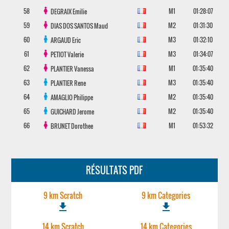
58
M1
01:28:07
DEGRAIX
Emilie
59
M2
01:31:30
DIAS DOS SANTOS
Maud
60
M3
01:32:10
ARGAUD
Eric
61
M3
01:34:07
PETIOT
Valerie
62
M1
01:35:40
PLANTIER
Vanessa
63
M3
01:35:40
PLANTIER
Rene
64
M2
01:35:40
AMAGLIO
Philippe
65
M2
01:35:40
GUICHARD
Jerome
66
M1
01:53:32
BRUNET
Dorothee
RÉSULTATS PDF
9 km Scratch
9 km Categories
file_download
file_download
14 km Scratch
14 km Categories