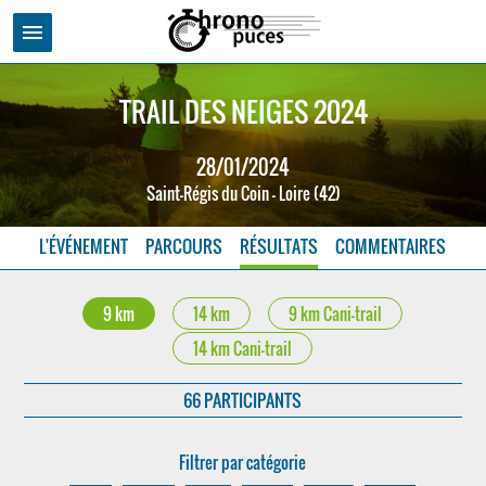
menu
TRAIL DES NEIGES 2024
28/01/2024
Saint-Régis du Coin - Loire (42)
L'ÉVÉNEMENT
PARCOURS
RÉSULTATS
COMMENTAIRES
9 km
14 km
9 km Cani-trail
14 km Cani-trail
66 PARTICIPANTS
Filtrer par catégorie