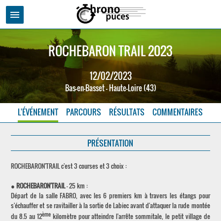
menu
ROCHEBARON TRAIL 2023
12/02/2023
Bas-en-Basset - Haute-Loire (43)
L'ÉVÉNEMENT
PARCOURS
RÉSULTATS
COMMENTAIRES
PRÉSENTATION
ROCHEBARON'TRAIL c'est 3 courses et 3 choix :
●
ROCHEBARON'TRAIL
- 25 km :
Départ de la salle FABRO, avec les 6 premiers km à travers les étangs pour
s'échauffer et se ravitailler à la sortie de Labiec avant d'attaquer la rude montée
ème
du 8.5 au 12
kilomètre pour atteindre l'arrête sommitale, le petit village de