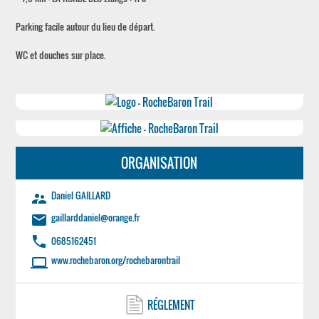
Parking facile autour du lieu de départ.
WC et douches sur place.
ORGANISATION
Daniel GAILLARD
supervisor_account
gaillarddaniel@orange.fr
email
phone
0685162451
www.rochebaron.org/rochebarontrail
laptop
RÉGLEMENT