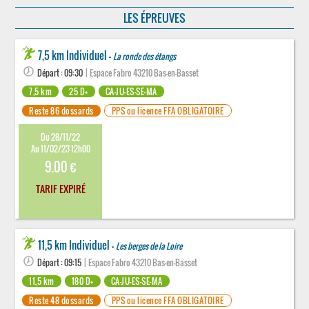
LES ÉPREUVES
7,5 km Individuel -
La ronde des étangs
Départ : 09:30
| Espace Fabro 43210 Bas-en-Basset
7,5 km
25 D+
CA-JU-ES-SE-MA
Reste 86 dossards
PPS ou licence FFA OBLIGATOIRE
Du 28/11/22
Au 11/02/23 12h00
9.00 €
TARIF EXPIRÉ
11,5 km Individuel -
Les berges de la Loire
Départ : 09:15
| Espace Fabro 43210 Bas-en-Basset
11,5 km
180 D+
CA-JU-ES-SE-MA
Reste 48 dossards
PPS ou licence FFA OBLIGATOIRE