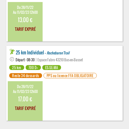
Du 28/11/22
Au 11/02/23 12h00
13.00 €
TARIF EXPIRÉ
25 km Individuel -
Rochebaron'Trail
Départ : 08:30
| Espace Fabro 43210 Bas-en-Basset
25 km
700 D+
ES-SE-MA
Reste 34 dossards
PPS ou licence FFA OBLIGATOIRE
Du 28/11/22
Au 11/02/23 12h00
17.00 €
TARIF EXPIRÉ