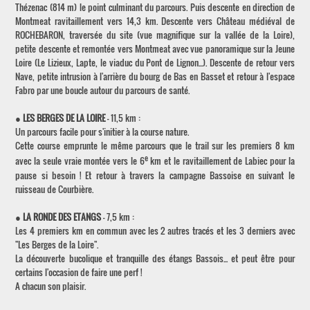
Thézenac (814 m) le point culminant du parcours. Puis descente en direction de
Montmeat ravitaillement vers 14,3 km. Descente vers Château médiéval de
ROCHEBARON, traversée du site (vue magnifique sur la vallée de la Loire),
petite descente et remontée vers Montmeat avec vue panoramique sur la Jeune
Loire (Le Lizieux, Lapte, le viaduc du Pont de Lignon...). Descente de retour vers
Nave, petite intrusion à l'arrière du bourg de Bas en Basset et retour à l'espace
Fabro par une boucle autour du parcours de santé.
●
LES BERGES DE LA LOIRE
- 11,5 km :
Un parcours facile pour s'initier à la course nature.
Cette course emprunte le même parcours que le trail sur les premiers 8 km
e
avec la seule vraie montée vers le 6
km et le ravitaillement de Labiec pour la
pause si besoin ! Et retour à travers la campagne Bassoise en suivant le
ruisseau de Courbière.
●
LA RONDE DES ETANGS
- 7,5 km :
Les 4 premiers km en commun avec les 2 autres tracés et les 3 derniers avec
"Les Berges de la Loire".
La découverte bucolique et tranquille des étangs Bassois... et peut être pour
certains l'occasion de faire une perf !
A chacun son plaisir.