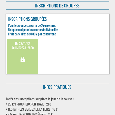
INSCRIPTIONS DE GROUPES
INSCRIPTIONS GROUPÉES
Pour les groupes à partir de 3 personnes.
Uniquement pour les courses individuelles.
Frais bancaires de 0,80 € par concurrent.
Du 28/11/22
Au 11/02/23 12h00
lock
INFOS PRATIQUES
Tarifs des inscriptions sur place le jour de la course :
• 25 km - ROCHEBARON TRAIL : 21 €
• 11,5 km - LES BERGES DE LA LOIRE : 16 €
• 7,5 km - LA RONDE DES Étangs : 11 €