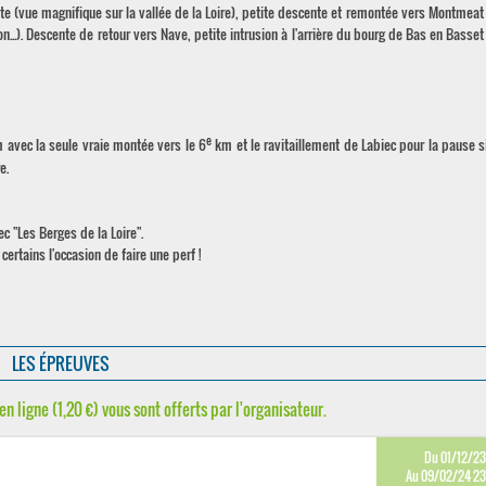
 (vue magnifique sur la vallée de la Loire), petite descente et remontée vers Montmeat
n...). Descente de retour vers Nave, petite intrusion à l'arrière du bourg de Bas en Basset
e
 avec la seule vraie montée vers le 6
km et le ravitaillement de Labiec pour la pause si
e.
c "Les Berges de la Loire".
certains l'occasion de faire une perf !
LES ÉPREUVES
en ligne (1,20 €) vous sont offerts par l'organisateur.
Du 01/12/2
Au 09/02/24 2