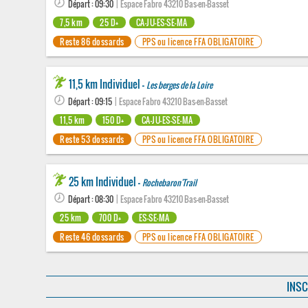
Départ : 09:30
| Espace Fabro 43210 Bas-en-Basset
7,5 km
25 D+
CA-JU-ES-SE-MA
Reste 86 dossards
PPS ou licence FFA OBLIGATOIRE
11,5 km Individuel -
Les berges de la Loire
Départ : 09:15
| Espace Fabro 43210 Bas-en-Basset
11,5 km
150 D+
CA-JU-ES-SE-MA
Reste 53 dossards
PPS ou licence FFA OBLIGATOIRE
25 km Individuel -
Rochebaron'Trail
Départ : 08:30
| Espace Fabro 43210 Bas-en-Basset
25 km
700 D+
ES-SE-MA
Reste 46 dossards
PPS ou licence FFA OBLIGATOIRE
INSC