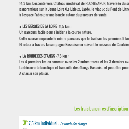
14,3 km. Descente vers Château médiéval de ROCHEBARON, traversée du site
panoramique sur la Jeune Loire (Le Lizieux, Lapte, le viaduc du Pont de Ligno
à l'espace Fabro par une boucle autour du parcours de santé.
●
LES BERGES DE LA LOIRE
- 11,5 km :
Un parcours facile pour s'initier à la course nature.
Cette course emprunte le même parcours que le trail sur les premiers 8 km
Et retour à travers la campagne Bassoise en suivant le ruisseau de Courbièr
●
LA RONDE DES ETANGS
- 7,5 km :
Les 4 premiers km en commun avec les 2 autres tracés et les 3 derniers ave
La découverte bucolique et tranquille des étangs Bassois... et peut être pour 
A chacun son plaisir.
Les frais bancaires d'inscription 
7,5 km Individuel -
La ronde des étangs