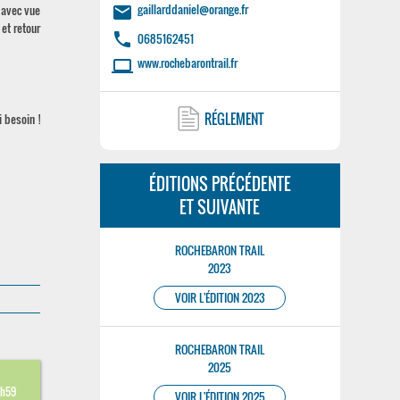
gaillarddaniel@orange.fr
 avec vue
email
 et retour
phone
0685162451
www.rochebarontrail.fr
laptop
RÉGLEMENT
 besoin !
ÉDITIONS PRÉCÉDENTE
ET SUIVANTE
ROCHEBARON TRAIL
2023
VOIR L'ÉDITION 2023
ROCHEBARON TRAIL
2025
3
3h59
VOIR L'ÉDITION 2025