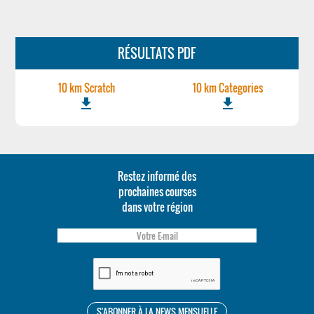
RÉSULTATS PDF
10 km Scratch
10 km Categories
file_download
file_download
Restez informé des
prochaines courses
dans votre région