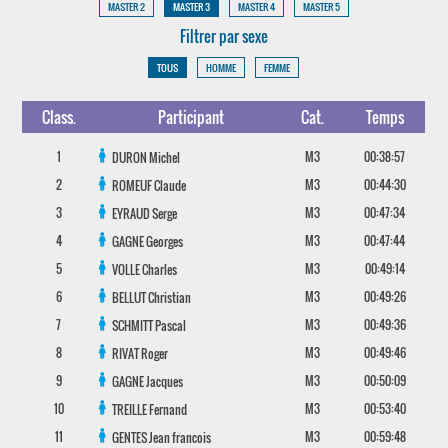
MASTER 2
MASTER 3
MASTER 4
MASTER 5
Filtrer par sexe
TOUS
HOMME
FEMME
Class.
Participant
Cat.
Temps
1
M3
00:38:57
DURON
Michel
2
M3
00:44:30
ROMEUF
Claude
3
M3
00:47:34
EYRAUD
Serge
4
M3
00:47:44
GAGNE
Georges
5
M3
00:49:14
VOLLE
Charles
6
M3
00:49:26
BELLUT
Christian
7
M3
00:49:36
SCHMITT
Pascal
8
M3
00:49:46
RIVAT
Roger
9
M3
00:50:09
GAGNE
Jacques
10
M3
00:53:40
TREILLE
Fernand
11
M3
00:59:48
GENTES
Jean francois