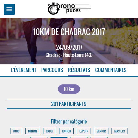
menu
10KM DE CHADRAC 2017
24/09/2017
Chadrac - Haute-Loire (43)
L'ÉVÉNEMENT
PARCOURS
RÉSULTATS
COMMENTAIRES
10 km
201 PARTICIPANTS
Filtrer par catégorie
TOUS
MINIME
CADET
JUNIOR
ESPOIR
SENIOR
MASTER 1