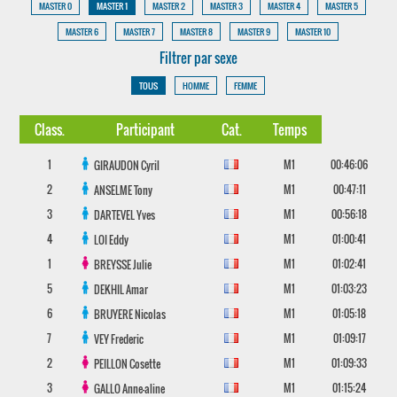
MASTER 0
MASTER 1
MASTER 2
MASTER 3
MASTER 4
MASTER 5
MASTER 6
MASTER 7
MASTER 8
MASTER 9
MASTER 10
Filtrer par sexe
TOUS
HOMME
FEMME
Class.
Participant
Cat.
Temps
1
M1
00:46:06
GIRAUDON
Cyril
2
M1
00:47:11
ANSELME
Tony
3
M1
00:56:18
DARTEVEL
Yves
4
M1
01:00:41
LOI
Eddy
1
M1
01:02:41
BREYSSE
Julie
5
M1
01:03:23
DEKHIL
Amar
6
M1
01:05:18
BRUYERE
Nicolas
7
M1
01:09:17
VEY
Frederic
2
M1
01:09:33
PEILLON
Cosette
3
M1
01:15:24
GALLO
Anne-aline