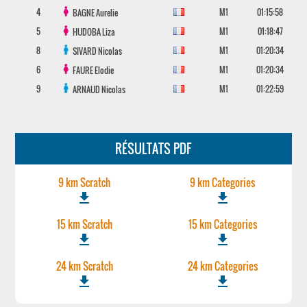
4
M1
01:15:58
BAGNE
Aurelie
5
M1
01:18:47
HUDOBA
Liza
8
M1
01:20:34
SIVARD
Nicolas
6
M1
01:20:34
FAURE
Elodie
9
M1
01:22:59
ARNAUD
Nicolas
RÉSULTATS PDF
9 km Scratch
9 km Categories
file_download
file_download
15 km Scratch
15 km Categories
file_download
file_download
24 km Scratch
24 km Categories
file_download
file_download