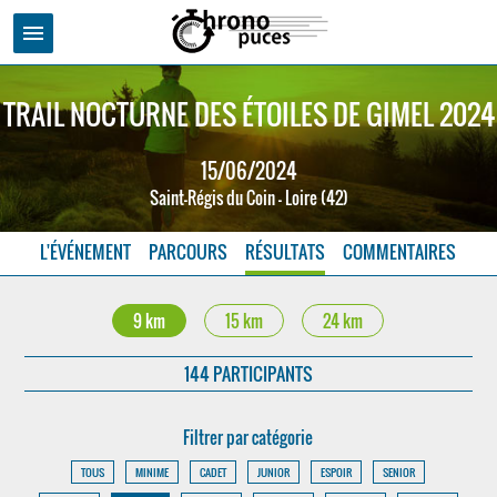
menu
TRAIL NOCTURNE DES ÉTOILES DE GIMEL 2024
15/06/2024
Saint-Régis du Coin - Loire (42)
L'ÉVÉNEMENT
PARCOURS
RÉSULTATS
COMMENTAIRES
9 km
15 km
24 km
144 PARTICIPANTS
Filtrer par catégorie
TOUS
MINIME
CADET
JUNIOR
ESPOIR
SENIOR