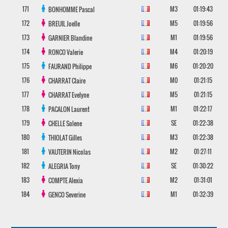
171
M3
01:19:43
BONHOMME
Pascal
172
M5
01:19:56
BREUIL
Joelle
173
M1
01:19:56
GARNIER
Blandine
174
M4
01:20:19
RONCO
Valerie
175
M6
01:20:20
FAURAND
Philippe
176
M0
01:21:15
CHARRAT
Claire
177
M5
01:21:15
CHARRAT
Evelyne
178
M1
01:22:17
PACALON
Laurent
179
SE
01:22:38
CHELLE
Solene
180
M3
01:22:38
THIOLAT
Gilles
181
M2
01:27:11
VAUTERIN
Nicolas
182
SE
01:30:22
ALEGRIA
Tony
183
M2
01:31:01
COMPTE
Alexia
184
M1
01:32:39
GENCO
Severine