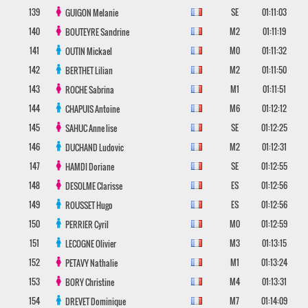
139
SE
01:11:03
GUIGON
Melanie
140
M2
01:11:19
BOUTEYRE
Sandrine
141
M0
01:11:32
OUTIN
Mickael
142
M2
01:11:50
BERTHET
Lilian
143
M1
01:11:51
ROCHE
Sabrina
144
M6
01:12:12
CHAPUIS
Antoine
145
SE
01:12:25
SAHUC
Anne lise
146
M2
01:12:31
DUCHAND
Ludovic
147
SE
01:12:55
HAMDI
Doriane
148
ES
01:12:56
DESOLME
Clarisse
149
ES
01:12:56
ROUSSET
Hugo
150
M0
01:12:59
PERRIER
Cyril
151
M3
01:13:15
LECOGNE
Olivier
152
M1
01:13:24
PETAVY
Nathalie
153
M4
01:13:31
BORY
Christine
154
M7
01:14:09
DREVET
Dominique