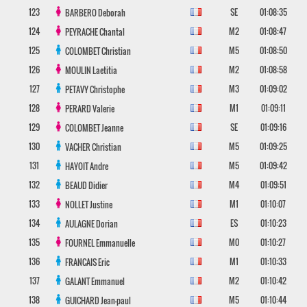
123
SE
01:08:35
BARBERO
Deborah
124
M2
01:08:47
PEYRACHE
Chantal
125
M5
01:08:50
COLOMBET
Christian
126
M2
01:08:58
MOULIN
Laetitia
127
M3
01:09:02
PETAVY
Christophe
128
M1
01:09:11
PERARD
Valerie
129
SE
01:09:16
COLOMBET
Jeanne
130
M5
01:09:25
VACHER
Christian
131
M5
01:09:42
HAYOIT
Andre
132
M4
01:09:51
BEAUD
Didier
133
M1
01:10:07
NOLLET
Justine
134
ES
01:10:23
AULAGNE
Dorian
135
M0
01:10:27
FOURNEL
Emmanuelle
136
M1
01:10:33
FRANCAIS
Eric
137
M2
01:10:42
GALANT
Emmanuel
138
M5
01:10:44
GUICHARD
Jean-paul