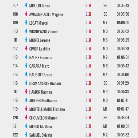
107
SE
01:05:43
MOULIN
Johan
108
SE
01:05:50
AVIAS BRUSTEL
Megane
109
M7
01:06:01
LEGAT
Marcel
110
M0
01:06:02
WISNIEWSKI
Vincent
111
M3
01:06:25
MOREL
Jerome
112
M0
01:06:28
CIVIER
Laetitia
113
M2
01:06:31
BAURE
Francois
114
M6
01:06:42
GARARA
Marc
115
M4
01:07:08
GAUBERT
Bruno
116
SE
01:07:29
DESMAZIERES
Hicham
117
M3
01:07:33
HAMON
Hasnaa
118
M0
01:07:41
ARRIGHI
Guillaume
119
M1
01:07:47
MONTELLIMARD
Floriane
120
SE
01:08:04
CHOUVELON
Manon
121
M1
01:08:31
MENUT
Mathieu
122
M2
01:08:32
SAMUEL
Sylvain