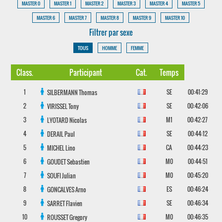
MASTER 0
MASTER 1
MASTER 2
MASTER 3
MASTER 4
MASTER 5
MASTER 6
MASTER 7
MASTER 8
MASTER 9
MASTER 10
Filtrer par sexe
TOUS
HOMME
FEMME
Class.
Participant
Cat.
Temps
1
SE
00:41:29
SILBERMANN
Thomas
2
SE
00:42:06
VIRISSEL
Tony
3
M1
00:42:27
LYOTARD
Nicolas
4
SE
00:44:12
DERAIL
Paul
5
CA
00:44:23
MICHEL
Lino
6
M0
00:44:51
GOUDET
Sebastien
7
M0
00:45:20
SOUFI
Julian
8
ES
00:46:24
GONCALVES
Arno
9
SE
00:46:34
SARRET
Flavien
10
M0
00:46:35
ROUSSET
Gregory