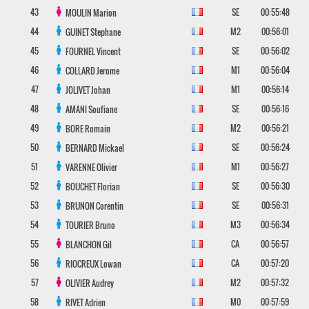
43
SE
00:55:48
MOULIN
Marion
44
M2
00:56:01
GUINET
Stephane
45
SE
00:56:02
FOURNEL
Vincent
46
M1
00:56:04
COLLARD
Jerome
47
M1
00:56:14
JOLIVET
Johan
48
SE
00:56:16
AMANI
Soufiane
49
M2
00:56:21
BORE
Romain
50
SE
00:56:24
BERNARD
Mickael
51
M1
00:56:27
VARENNE
Olivier
52
SE
00:56:30
BOUCHET
Florian
53
SE
00:56:31
BRUNON
Corentin
54
M3
00:56:34
TOURIER
Bruno
55
CA
00:56:57
BLANCHON
Gil
56
CA
00:57:20
RIOCREUX
Lowan
57
M2
00:57:32
OLIVIER
Audrey
58
M0
00:57:59
RIVET
Adrien