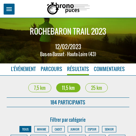
menu
ROCHEBARON TRAIL 2023
12/02/2023
Bas-en-Basset - Haute-Loire (43)
L'ÉVÉNEMENT
PARCOURS
RÉSULTATS
COMMENTAIRES
7,5 km
11,5 km
25 km
184 PARTICIPANTS
Filtrer par catégorie
TOUS
MINIME
CADET
JUNIOR
ESPOIR
SENIOR