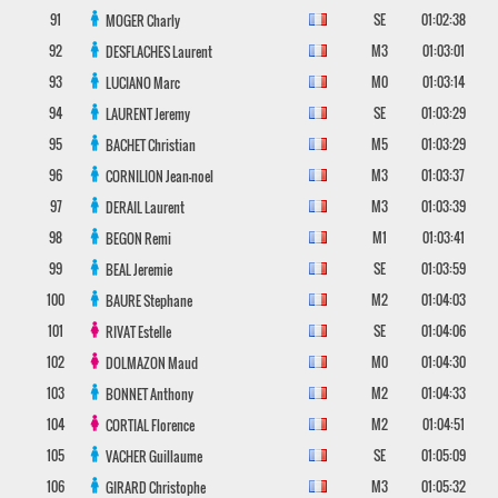
91
SE
01:02:38
MOGER
Charly
92
M3
01:03:01
DESFLACHES
Laurent
93
M0
01:03:14
LUCIANO
Marc
94
SE
01:03:29
LAURENT
Jeremy
95
M5
01:03:29
BACHET
Christian
96
M3
01:03:37
CORNILION
Jean-noel
97
M3
01:03:39
DERAIL
Laurent
98
M1
01:03:41
BEGON
Remi
99
SE
01:03:59
BEAL
Jeremie
100
M2
01:04:03
BAURE
Stephane
101
SE
01:04:06
RIVAT
Estelle
102
M0
01:04:30
DOLMAZON
Maud
103
M2
01:04:33
BONNET
Anthony
104
M2
01:04:51
CORTIAL
Florence
105
SE
01:05:09
VACHER
Guillaume
106
M3
01:05:32
GIRARD
Christophe