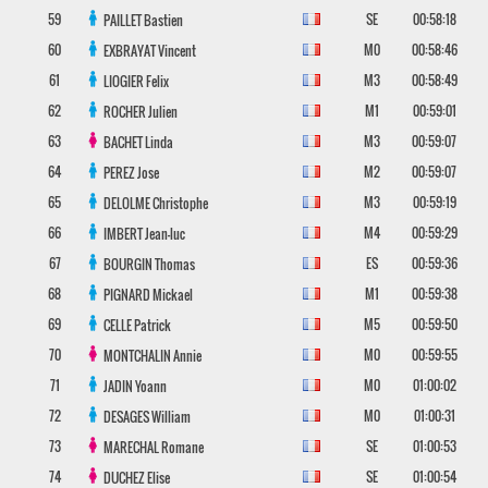
59
SE
00:58:18
PAILLET
Bastien
60
M0
00:58:46
EXBRAYAT
Vincent
61
M3
00:58:49
LIOGIER
Felix
62
M1
00:59:01
ROCHER
Julien
63
M3
00:59:07
BACHET
Linda
64
M2
00:59:07
PEREZ
Jose
65
M3
00:59:19
DELOLME
Christophe
66
M4
00:59:29
IMBERT
Jean-luc
67
ES
00:59:36
BOURGIN
Thomas
68
M1
00:59:38
PIGNARD
Mickael
69
M5
00:59:50
CELLE
Patrick
70
M0
00:59:55
MONTCHALIN
Annie
71
M0
01:00:02
JADIN
Yoann
72
M0
01:00:31
DESAGES
William
73
SE
01:00:53
MARECHAL
Romane
74
SE
01:00:54
DUCHEZ
Elise