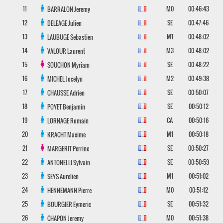
11
M0
00:46:43
BARRALON
Jeremy
12
SE
00:47:46
DELEAGE
Julien
13
M1
00:48:02
LAUBUGE
Sebastien
14
M3
00:48:02
VALOUR
Laurent
15
SE
00:48:22
SOUCHON
Myriam
16
M2
00:49:38
MICHEL
Jocelyn
17
SE
00:50:07
CHAUSSE
Adrien
18
SE
00:50:12
POYET
Benjamin
19
CA
00:50:16
LORNAGE
Romain
20
M1
00:50:18
KRACHT
Maxime
21
SE
00:50:27
MARGERIT
Perrine
22
SE
00:50:59
ANTONELLI
Sylvain
23
M1
00:51:02
SEYS
Aurelien
24
M0
00:51:12
HENNEMANN
Pierre
25
SE
00:51:32
BOURGIER
Eymeric
26
M0
00:51:38
CHAPON
Jeremy