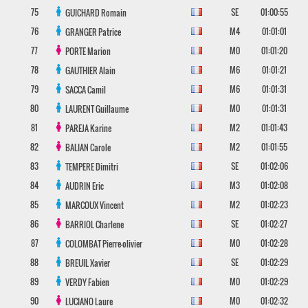
75
SE
01:00:55
GUICHARD
Romain
76
M4
01:01:01
GRANGER
Patrice
77
M0
01:01:20
PORTE
Marion
78
M6
01:01:21
GAUTHIER
Alain
79
M6
01:01:31
SACCA
Camil
80
M0
01:01:31
LAURENT
Guillaume
81
M2
01:01:43
PAREJA
Karine
82
M2
01:01:55
BALIAN
Carole
83
SE
01:02:06
TEMPERE
Dimitri
84
M3
01:02:08
AUDRIN
Eric
85
M2
01:02:23
MARCOUX
Vincent
86
SE
01:02:27
BARRIOL
Charlene
87
M0
01:02:28
COLOMBAT
Pierre-olivier
88
SE
01:02:29
BREUIL
Xavier
89
M0
01:02:29
VERDY
Fabien
90
M0
01:02:32
LUCIANO
Laure