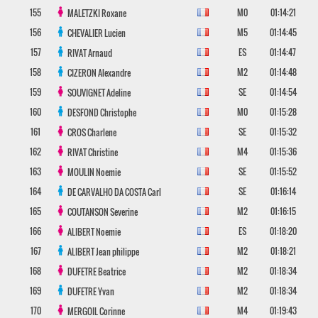
155
M0
01:14:21
MALETZKI
Roxane
156
M5
01:14:45
CHEVALIER
Lucien
157
ES
01:14:47
RIVAT
Arnaud
158
M2
01:14:48
CIZERON
Alexandre
159
SE
01:14:54
SOUVIGNET
Adeline
160
M0
01:15:28
DESFOND
Christophe
161
SE
01:15:32
CROS
Charlene
162
M4
01:15:36
RIVAT
Christine
163
SE
01:15:52
MOULIN
Noemie
164
SE
01:16:14
DE CARVALHO DA COSTA
Carl
165
M2
01:16:15
COUTANSON
Severine
166
ES
01:18:20
ALIBERT
Noemie
167
M2
01:18:21
ALIBERT
Jean philippe
168
M2
01:18:34
DUFETRE
Beatrice
169
M2
01:18:34
DUFETRE
Yvan
170
M4
01:19:43
MERGOIL
Corinne