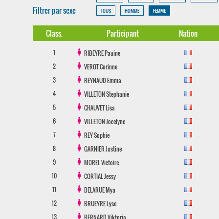
Filtrer par sexe
TOUS
HOMME
FEMME
Class.
Participant
Nation
1
RIBEYRE
Pauine
2
VEROT
Corinne
3
REYNAUD
Emma
4
VILLETON
Stephanie
5
CHAUVET
Lisa
6
VILLETON
Jocelyne
7
REY
Sophie
8
GARNIER
Justine
9
MOREL
Victoire
10
CORTIAL
Jessy
11
DELARUE
Mya
12
BRUEYRE
Lyse
13
BERNARD
Viktoria