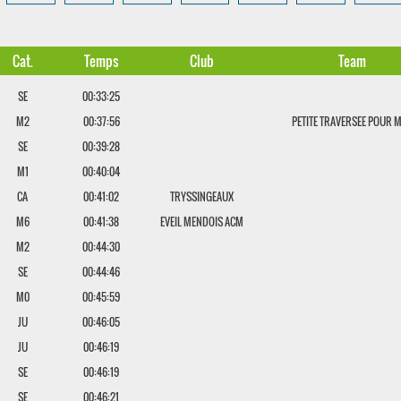
Cat.
Temps
Club
Team
SE
00:33:25
M2
00:37:56
PETITE TRAVERSEE POUR 
SE
00:39:28
M1
00:40:04
CA
00:41:02
TRYSSINGEAUX
M6
00:41:38
EVEIL MENDOIS ACM
M2
00:44:30
SE
00:44:46
M0
00:45:59
JU
00:46:05
JU
00:46:19
SE
00:46:19
SE
00:46:21