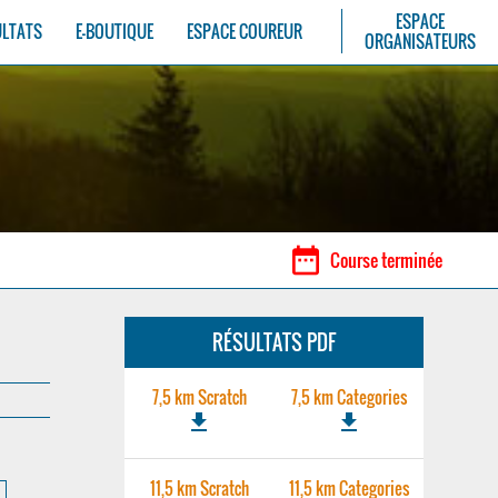
ESPACE
ULTATS
E-BOUTIQUE
ESPACE COUREUR
ORGANISATEURS
date_range
Course terminée
RÉSULTATS PDF
7,5 km Scratch
7,5 km Categories
file_download
file_download
11,5 km Scratch
11,5 km Categories