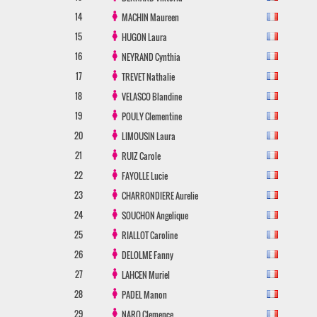
14
MACHIN
Maureen
15
HUGON
Laura
16
NEYRAND
Cynthia
17
TREVET
Nathalie
18
VELASCO
Blandine
19
POULY
Clementine
20
LIMOUSIN
Laura
21
RUIZ
Carole
22
FAYOLLE
Lucie
23
CHARRONDIERE
Aurelie
24
SOUCHON
Angelique
25
RIALLOT
Caroline
26
DELOLME
Fanny
27
LAHCEN
Muriel
28
PADEL
Manon
29
NARO
Clemence