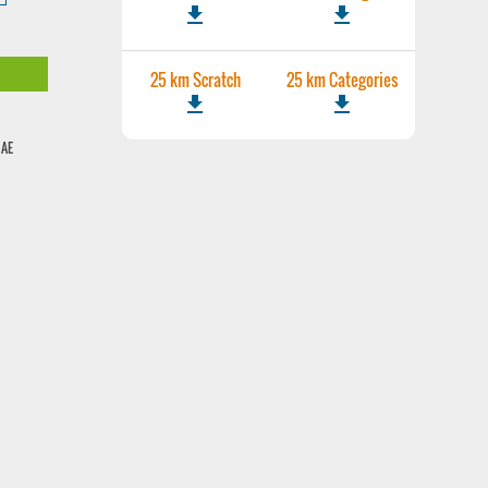
file_download
file_download
25 km Scratch
25 km Categories
file_download
file_download
MAE