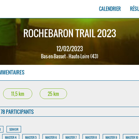
CALENDRIER
RÉS
ROCHEBARON TRAIL 2023
12/02/2023
Bas-en-Basset - Haute-Loire (43)
MMENTAIRES
11,5 km
25 km
78 PARTICIPANTS
R
SENIOR
MASTER 4
MASTER 5
MASTER 6
MASTER 7
MASTER 8
MASTER 9
MASTER 10