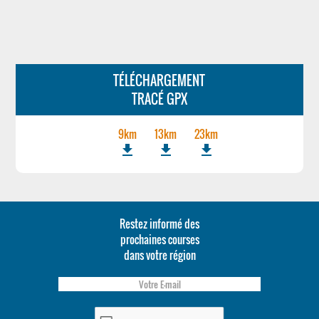
TÉLÉCHARGEMENT
TRACÉ GPX
9km
13km
23km
file_download
file_download
file_download
Restez informé des
prochaines courses
dans votre région