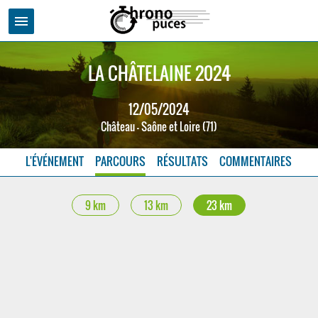
menu
LA CHÂTELAINE 2024
12/05/2024
Château - Saône et Loire (71)
L'ÉVÉNEMENT
PARCOURS
RÉSULTATS
COMMENTAIRES
9 km
13 km
23 km