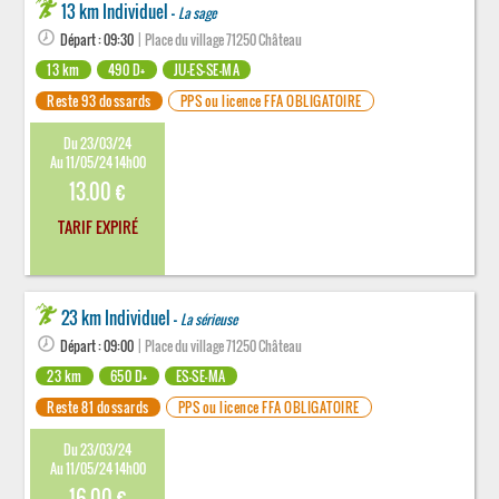
13 km Individuel -
La sage
Départ : 09:30
| Place du village 71250 Château
13 km
490 D+
JU-ES-SE-MA
Reste 93 dossards
PPS ou licence FFA OBLIGATOIRE
Du 23/03/24
Au 11/05/24 14h00
13.00 €
TARIF EXPIRÉ
23 km Individuel -
La sérieuse
Départ : 09:00
| Place du village 71250 Château
23 km
650 D+
ES-SE-MA
Reste 81 dossards
PPS ou licence FFA OBLIGATOIRE
Du 23/03/24
Au 11/05/24 14h00
16.00 €