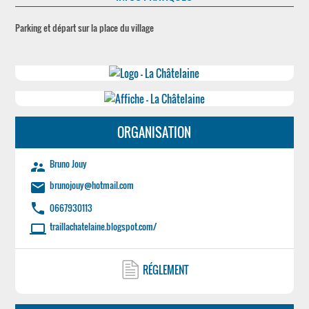
Parking et départ sur la place du village
ORGANISATION
Bruno Jouy
supervisor_account
brunojouy@hotmail.com
email
phone
0667930113
traillachatelaine.blogspot.com/
laptop
RÉGLEMENT