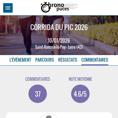
menu
CORRIDA DU PIC 2026
10/01/2026
Saint-Romain-le-Puy - Loire (42)
L'ÉVÉNEMENT
PARCOURS
RÉSULTATS
COMMENTAIRES
COMMENTAIRES
NOTE MOYENNE
37
4.6/5